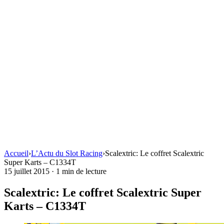
Accueil
›
L’Actu du Slot Racing
›
Scalextric: Le coffret Scalextric
Super Karts – C1334T
15 juillet 2015
·
1 min de lecture
Scalextric: Le coffret Scalextric Super
Karts – C1334T