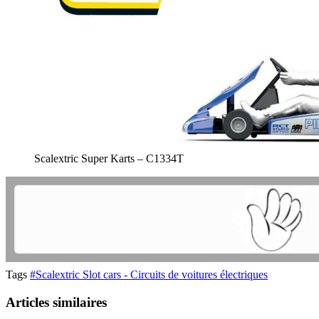
Scalextric Super Karts – C1334T
Tags
#Scalextric Slot cars - Circuits de voitures électriques
Articles similaires