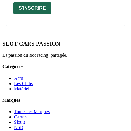
S'INSCRIRE
SLOT CARS PASSION
La passion du slot racing, partagée.
Catégories
Actu
Les Clubs
Matériel
Marques
Toutes les Marques
Carrera
Slot.it
NSR