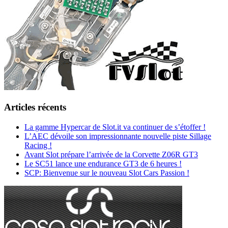
Articles récents
La gamme Hypercar de Slot.it va continuer de s’étoffer !
L’AEC dévoile son impressionnante nouvelle piste Sillage
Racing !
Avant Slot prépare l’arrivée de la Corvette Z06R GT3
Le SC51 lance une endurance GT3 de 6 heures !
SCP: Bienvenue sur le nouveau Slot Cars Passion !