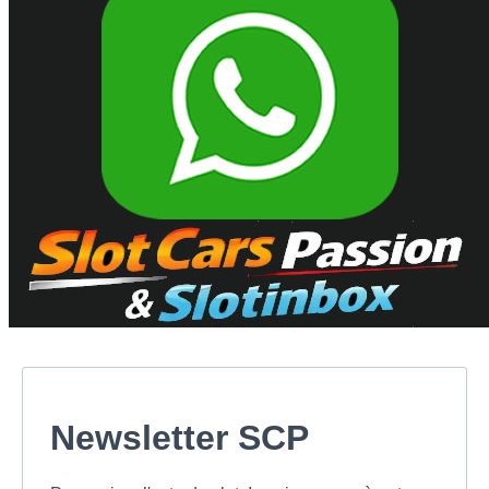
Newsletter SCP