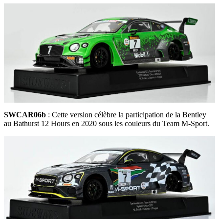
SWCAR06b
: Cette version célèbre la participation de la Bentley
au Bathurst 12 Hours en 2020 sous les couleurs du Team M-Sport.