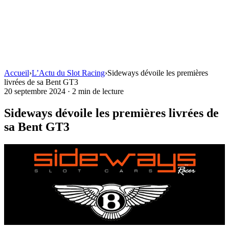
Accueil
›
L’Actu du Slot Racing
›
Sideways dévoile les premières
livrées de sa Bent GT3
20 septembre 2024
·
2 min de lecture
Sideways dévoile les premières livrées de
sa Bent GT3