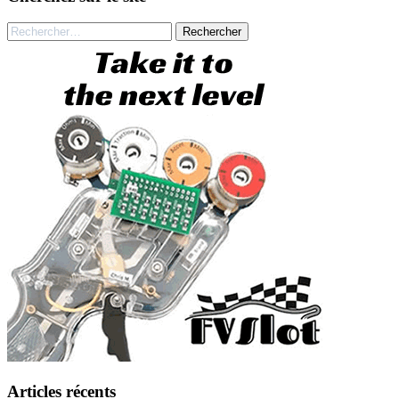
Rechercher :
Articles récents