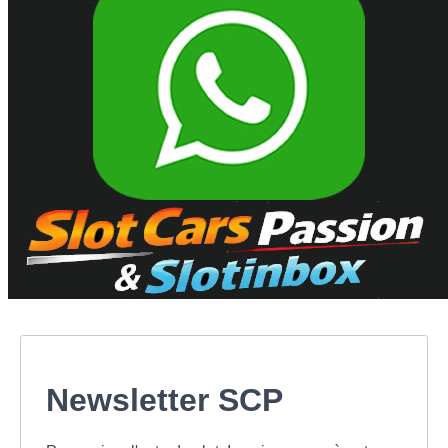
Newsletter SCP