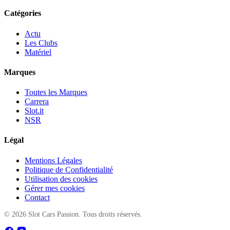
Catégories
Actu
Les Clubs
Matériel
Marques
Toutes les Marques
Carrera
Slot.it
NSR
Légal
Mentions Légales
Politique de Confidentialité
Utilisation des cookies
Gérer mes cookies
Contact
© 2026 Slot Cars Passion. Tous droits réservés.