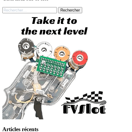
Rechercher :
Articles récents