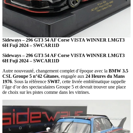
Sideways – 296 GT3 54 AF Corse VISTA WINNER LMGT3
6H Fuji 2024 – SWCAR11D
Sideways – 296 GT3 54 AF Corse VISTA WINNER LMGT3
6H Fuji 2024 – SWCAR11D
Autre nouveauté, changement complet d’époque avec la
BMW 3.5
CSL Groupe 5 n°42 Gitanes
, engagée aux
24 Heures du Mans
1976
. Sous la référence
SW87
, cette livrée emblématique rappelle
l’âge d’or des spectaculaires Groupe 5 et devrait trouver une place
de choix sur les pistes comme dans les vitrines.