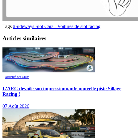
Tags
#Sideways Slot Cars - Voitures de slot racing
Articles similaires
Actualité des Clubs
L’AEC dévoile son impressionnante nouvelle piste Sillage
Racing !
07 Août 2026