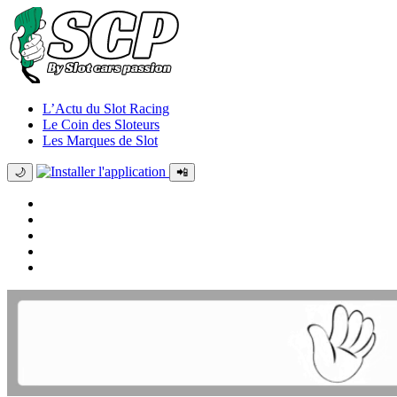
L’Actu du Slot Racing
Le Coin des Sloteurs
Les Marques de Slot
🌙
📲