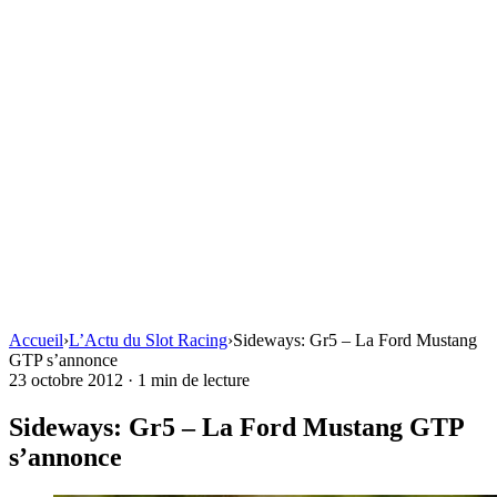
Accueil
›
L’Actu du Slot Racing
›
Sideways: Gr5 – La Ford Mustang
GTP s’annonce
23 octobre 2012
·
1 min de lecture
Sideways: Gr5 – La Ford Mustang GTP
s’annonce