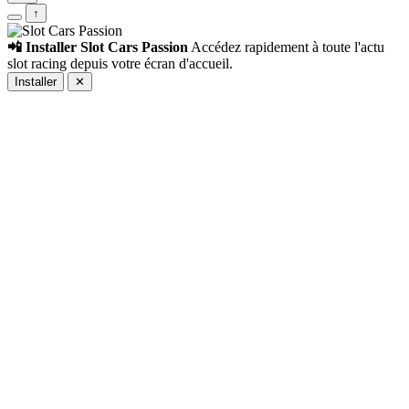
↑
📲 Installer Slot Cars Passion
Accédez rapidement à toute l'actu
slot racing depuis votre écran d'accueil.
Installer
✕