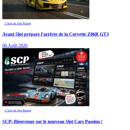
L’Actu du Slot Racing
Avant Slot prépare l’arrivée de la Corvette Z06R GT3
06 Août 2026
L’Actu du Slot Racing
SCP: Bienvenue sur le nouveau Slot Cars Passion !