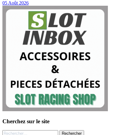
05 Août 2026
Cherchez sur le site
Rechercher :