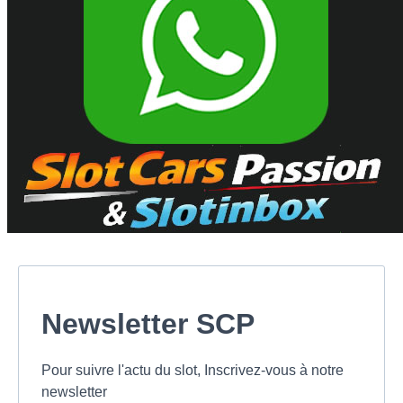
Newsletter SCP
Pour suivre l'actu du slot, Inscrivez-vous à notre
newsletter