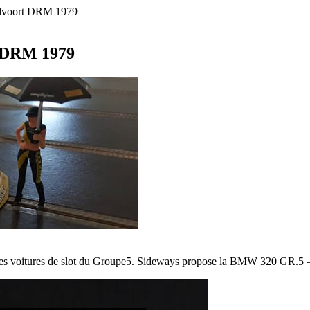
dvoort DRM 1979
t DRM 1979
 des voitures de slot du Groupe5. Sideways propose la BMW 320 GR.