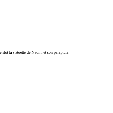
 slot la statuette de Naomi et son parapluie.