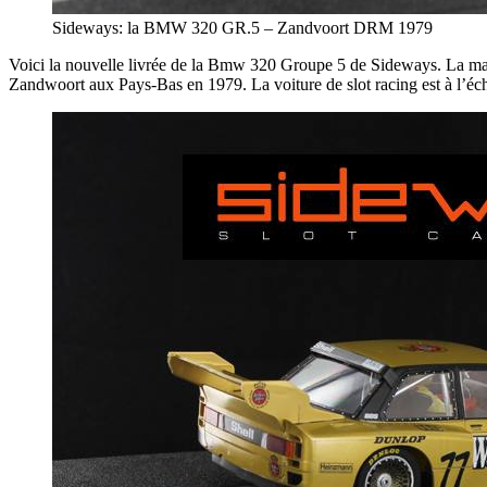
Sideways: la BMW 320 GR.5 – Zandvoort DRM 1979
Voici la nouvelle livrée de la Bmw 320 Groupe 5 de Sideways. La marqu
Zandwoort aux Pays-Bas en 1979. La voiture de slot racing est à l’éch