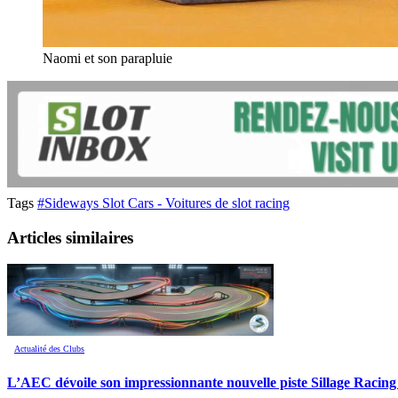
Naomi et son parapluie
Tags
#Sideways Slot Cars - Voitures de slot racing
Articles similaires
Actualité des Clubs
L’AEC dévoile son impressionnante nouvelle piste Sillage Racing