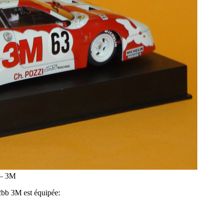
 – 3M
2bb 3M est équipée: