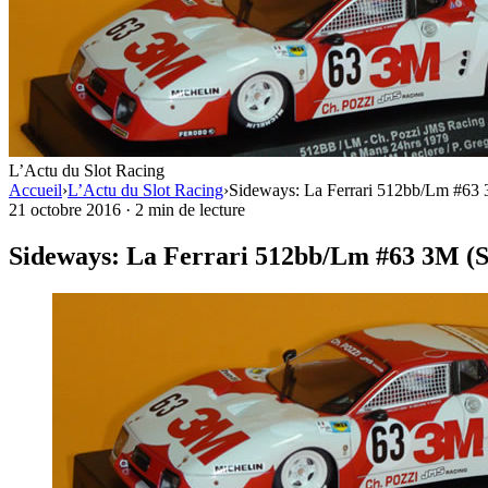
L’Actu du Slot Racing
Accueil
›
L’Actu du Slot Racing
›
Sideways: La Ferrari 512bb/Lm #63 
21 octobre 2016
·
2 min de lecture
Sideways: La Ferrari 512bb/Lm #63 3M (S