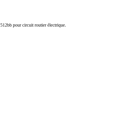
12bb pour circuit routier électrique.