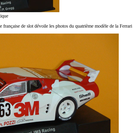
tique
rançaise de slot dévoile les photos du quatrième modèle de la Ferrari 5