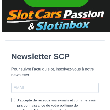
Newsletter SCP
Pour suivre l'actu du slot, Inscrivez-vous à notre
newsletter
J'accepte de recevoir vos e-mails et confirme avoir
pris connaissance de votre politique de