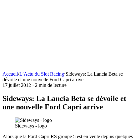
Accueil
›
L’Actu du Slot Racing
›
Sideways: La Lancia Beta se
dévoile et une nouvelle Ford Capri arrive
17 juillet 2012
·
2 min de lecture
Sideways: La Lancia Beta se dévoile et
une nouvelle Ford Capri arrive
Sideways - logo
Alors que la Ford Capri RS groupe 5 est en vente depuis quelques