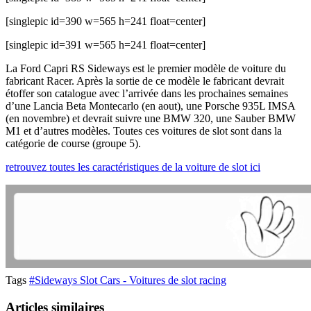
[singlepic id=390 w=565 h=241 float=center]
[singlepic id=391 w=565 h=241 float=center]
La Ford Capri RS Sideways est le premier modèle de voiture du
fabricant Racer. Après la sortie de ce modèle le fabricant devrait
étoffer son catalogue avec l’arrivée dans les prochaines semaines
d’une Lancia Beta Montecarlo (en aout), une Porsche 935L IMSA
(en novembre) et devrait suivre une BMW 320, une Sauber BMW
M1 et d’autres modèles. Toutes ces voitures de slot sont dans la
catégorie de course (groupe 5).
retrouvez toutes les caractéristiques de la voiture de slot ici
Tags
#Sideways Slot Cars - Voitures de slot racing
Articles similaires