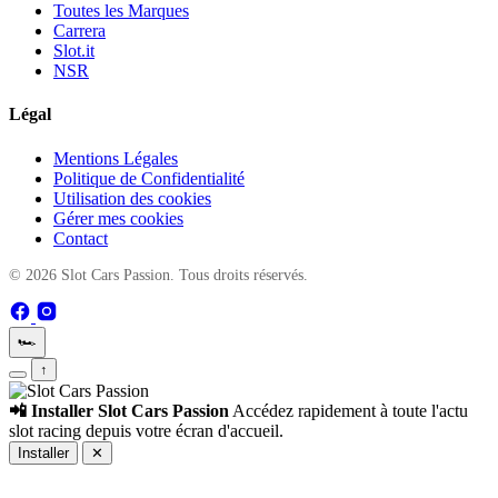
Toutes les Marques
Carrera
Slot.it
NSR
Légal
Mentions Légales
Politique de Confidentialité
Utilisation des cookies
Gérer mes cookies
Contact
© 2026 Slot Cars Passion. Tous droits réservés.
🏎️
↑
📲 Installer Slot Cars Passion
Accédez rapidement à toute l'actu
slot racing depuis votre écran d'accueil.
Installer
✕