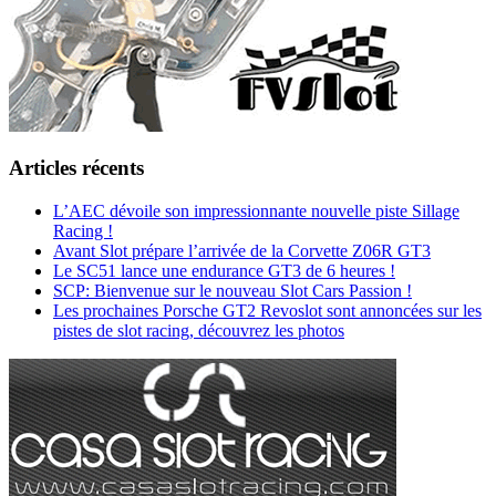
Articles récents
L’AEC dévoile son impressionnante nouvelle piste Sillage
Racing !
Avant Slot prépare l’arrivée de la Corvette Z06R GT3
Le SC51 lance une endurance GT3 de 6 heures !
SCP: Bienvenue sur le nouveau Slot Cars Passion !
Les prochaines Porsche GT2 Revoslot sont annoncées sur les
pistes de slot racing, découvrez les photos