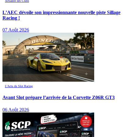
Actualité des Clubs
L’AEC dévoile son impressionnante nouvelle piste Sillage
Racing !
07 Août 2026
L’Actu du Slot Racing
Avant Slot prépare l’arrivée de la Corvette Z06R GT3
06 Août 2026