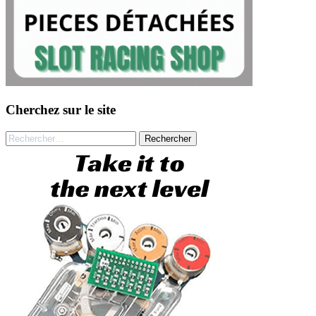
Cherchez sur le site
Rechercher :