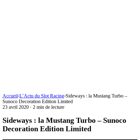
Accueil
›
L’Actu du Slot Racing
›
Sideways : la Mustang Turbo –
Sunoco Decoration Edition Limited
23 avril 2020
·
2 min de lecture
Sideways : la Mustang Turbo – Sunoco
Decoration Edition Limited