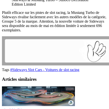
Edition Limited
Plutôt efficace sur les pistes de slot racing, la Mustang Turbo de
Sideways rivalise facilement avec les autres modèles de la catégorie,
Groupe 5 de la marque. Attention, la nouvelle voiture de Sideways
sera disponible au mois de mai en édition limitée à seulement 696
exemplaires.
Tags
#Sideways Slot Cars - Voitures de slot racing
Articles similaires