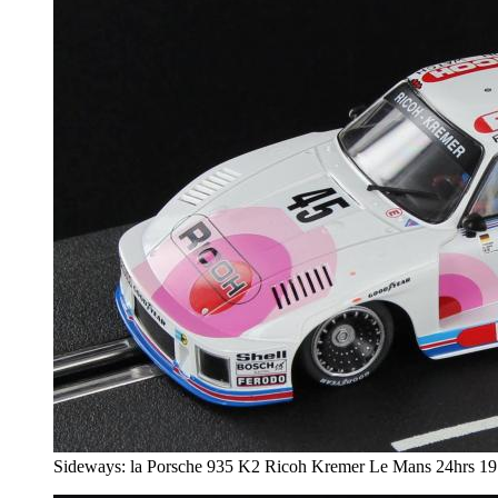
Sideways: la Porsche 935 K2 Ricoh Kremer Le Mans 24hrs 1