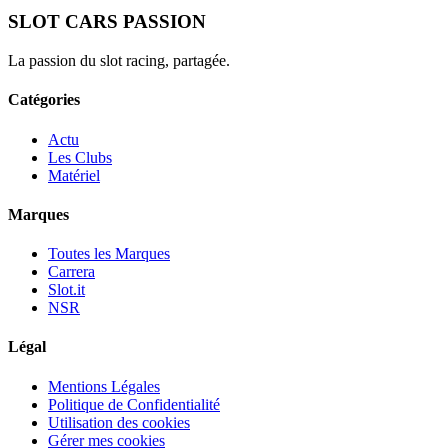
SLOT CARS PASSION
La passion du slot racing, partagée.
Catégories
Actu
Les Clubs
Matériel
Marques
Toutes les Marques
Carrera
Slot.it
NSR
Légal
Mentions Légales
Politique de Confidentialité
Utilisation des cookies
Gérer mes cookies