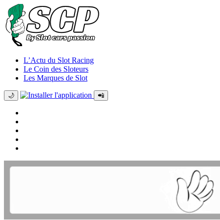
L’Actu du Slot Racing
Le Coin des Sloteurs
Les Marques de Slot
🌙
📲