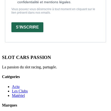
confidentialité et mentions légales.
Vous pouvez vous désinscrire à tout moment en cliquant sur le
lien présent dans nos emails.
S'INSCRIRE
SLOT CARS PASSION
La passion du slot racing, partagée.
Catégories
Actu
Les Clubs
Matériel
Marques