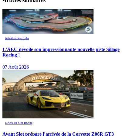
Articles similaires
Actualité des Clubs
L’AEC dévoile son impressionnante nouvelle piste Sillage
Racing !
07 Août 2026
L’Actu du Slot Racing
Avant Slot prépare l’arrivée de la Corvette Z06R GT3