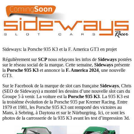
Sideways: la Porsche 935 K3 et la F. America GT3 en projet
Régulièrement sur
SCP
nous relayons les infos de
Sideways
postées
sur le réseau social de la marque. Cette semaine,
Sideways
présente
la
Porsche 935 K3
et annonce la
F. America 2024
, une nouvelle
GT3.
Sur le Facebook de la marque de slot cars française
Sideways
, Chris
(SEO de Sideways) a montré les dessins d’une nouvelle slot cars du
Groupe 5 à venir. La voiture est la
Porsche 935 K3
. La 935 K3 est
la troisième évolution de la Porsche 935 par Kremer Racing. Entre
1979 et 1981, les Porsche 935 K3 ont remporté des victoires au
Mans, à Sebring, à Daytona et sur le Nürburgring. Ici, ce sont les
photos de la carrosserie de la 935 K3 avant les test d’impression 3d.