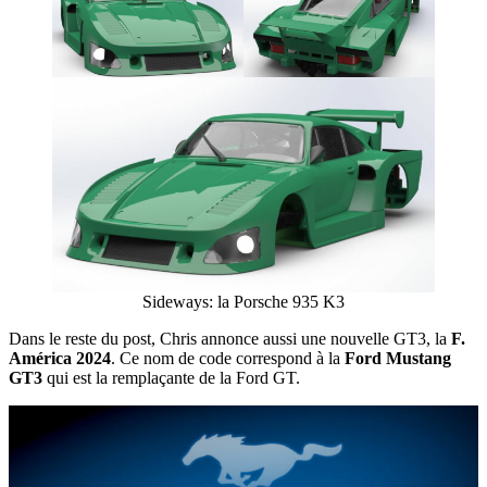
Sideways: la Porsche 935 K3
Dans le reste du post, Chris annonce aussi une nouvelle GT3, la
F.
América 2024
. Ce nom de code correspond à la
Ford Mustang
GT3
qui est la remplaçante de la Ford GT.