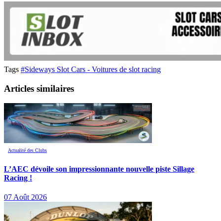
Tags
#Sideways Slot Cars - Voitures de slot racing
Articles similaires
Actualité des Clubs
L’AEC dévoile son impressionnante nouvelle piste Sillage
Racing !
07 Août 2026