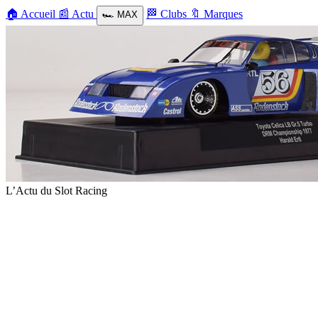
🏠
Accueil
📰
Actu
🏁
Clubs
🔖
Marques
🏎️
MAX
L’Actu du Slot Racing