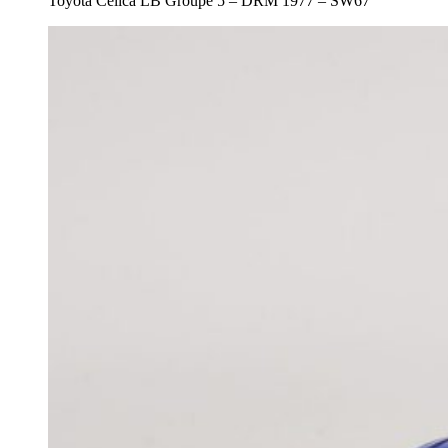
Toyota Celica LB Groupe 5 – DRM 1977 – SW67