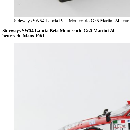
Sideways SW54 Lancia Beta Montecarlo Gr.5 Martini 24 heur
Sideways SW54 Lancia Beta Montecarlo Gr.5 Martini 24
heures du Mans 1981