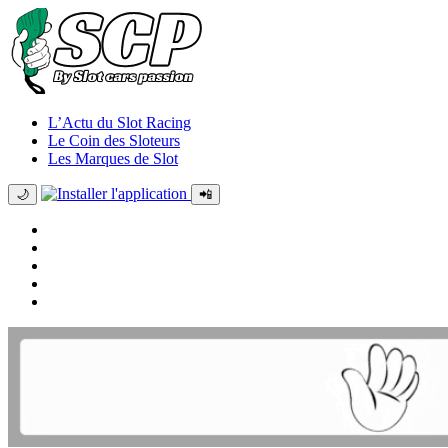
L’Actu du Slot Racing
Le Coin des Sloteurs
Les Marques de Slot
🌙
📲