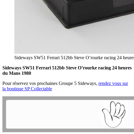
Sideways SW51 Ferrari 512bb Steve O’rourke racing 24 heur
Sideways SW51 Ferrari 512bb Steve O’rourke racing 24 heures
du Mans 1980
Pour réservez vos prochaines Groupe 5 Sideways,
rendez vous sur
la boutique SP Collectable