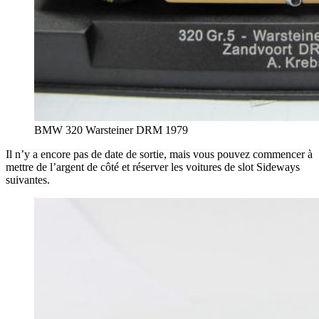
BMW 320 Warsteiner DRM 1979
Il n’y a encore pas de date de sortie, mais vous pouvez commencer à
mettre de l’argent de côté et réserver les voitures de slot Sideways
suivantes.