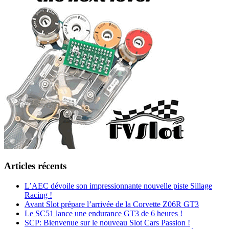
Articles récents
L’AEC dévoile son impressionnante nouvelle piste Sillage
Racing !
Avant Slot prépare l’arrivée de la Corvette Z06R GT3
Le SC51 lance une endurance GT3 de 6 heures !
SCP: Bienvenue sur le nouveau Slot Cars Passion !