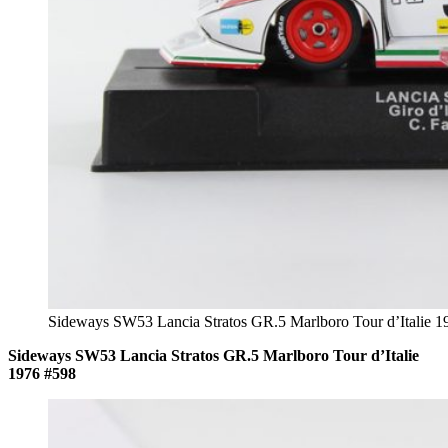
Sideways SW53 Lancia Stratos GR.5 Marlboro Tour d’Italie 1
Sideways SW53 Lancia Stratos GR.5 Marlboro Tour d’Italie
1976 #598