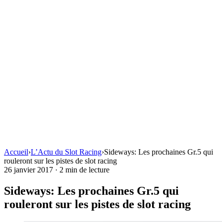
Accueil
›
L’Actu du Slot Racing
›
Sideways: Les prochaines Gr.5 qui
rouleront sur les pistes de slot racing
26 janvier 2017
·
2 min de lecture
Sideways: Les prochaines Gr.5 qui
rouleront sur les pistes de slot racing