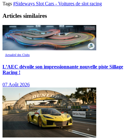
Tags
#Sideways Slot Cars - Voitures de slot racing
Articles similaires
Actualité des Clubs
L’AEC dévoile son impressionnante nouvelle piste Sillage
Racing !
07 Août 2026