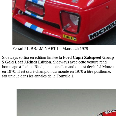
Ferrari 512BB/LM NART Le Mans 24h 1979
Sideways sortira en édition limitée la
Ford Capri Zakspeed Group
5 Gold Leaf J.Rindt Edition
. Sideways avec cette voiture rend
hommage à Jochen Rindt, le pilote allemand qui est décédé à Monza
en 1970. Il est sacré champion du monde en 1970 à titre posthume,
fait unique dans les annales de la Formule 1.