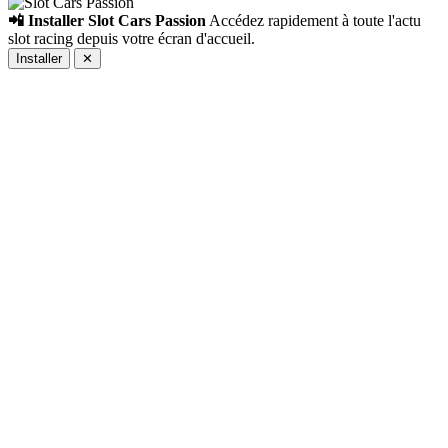
📲 Installer Slot Cars Passion
Accédez rapidement à toute l'actu
slot racing depuis votre écran d'accueil.
Installer
✕