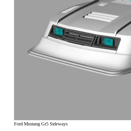
Ford Mustang Gr5 Sideways