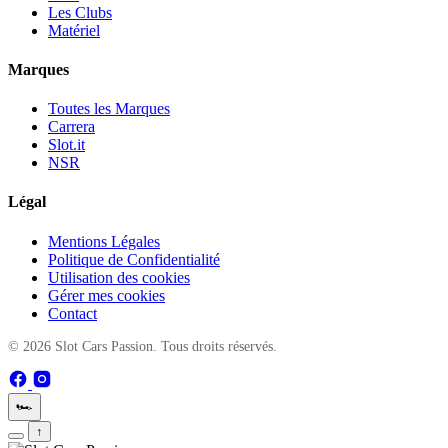
Les Clubs
Matériel
Marques
Toutes les Marques
Carrera
Slot.it
NSR
Légal
Mentions Légales
Politique de Confidentialité
Utilisation des cookies
Gérer mes cookies
Contact
© 2026 Slot Cars Passion. Tous droits réservés.
🏎️
↑