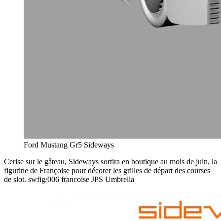
Ford Mustang Gr5 Sideways
Cerise sur le gâteau, Sideways sortira en boutique au mois de juin, la
figurine de Françoise pour décorer les grilles de départ des courses
de slot. swfig/006 francoise JPS Umbrella