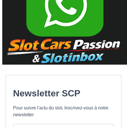
Newsletter SCP
Pour suivre l'actu du slot, Inscrivez-vous à notre
newsletter