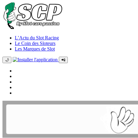
L’Actu du Slot Racing
Le Coin des Sloteurs
Les Marques de Slot
🌙
📲