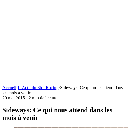
Accueil
›
L’Actu du Slot Racing
›
Sideways: Ce qui nous attend dans
les mois à venir
29 mai 2015
·
2 min de lecture
Sideways: Ce qui nous attend dans les
mois à venir