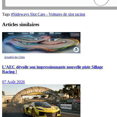
Tags
#Sideways Slot Cars - Voitures de slot racing
Articles similaires
Actualité des Clubs
L’AEC dévoile son impressionnante nouvelle piste Sillage
Racing !
07 Août 2026