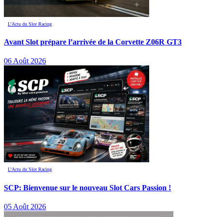
L’Actu du Slot Racing
Avant Slot prépare l’arrivée de la Corvette Z06R GT3
06 Août 2026
L’Actu du Slot Racing
SCP: Bienvenue sur le nouveau Slot Cars Passion !
05 Août 2026