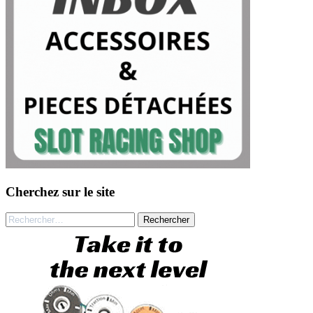
Cherchez sur le site
Rechercher :