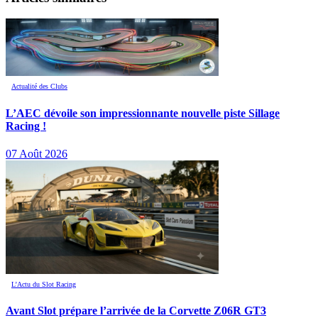
Actualité des Clubs
L’AEC dévoile son impressionnante nouvelle piste Sillage
Racing !
07 Août 2026
L’Actu du Slot Racing
Avant Slot prépare l’arrivée de la Corvette Z06R GT3