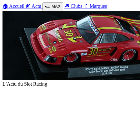
🏠
Accueil
📰
Actu
🏁
Clubs
🔖
Marques
🏎️
MAX
L’Actu du Slot Racing