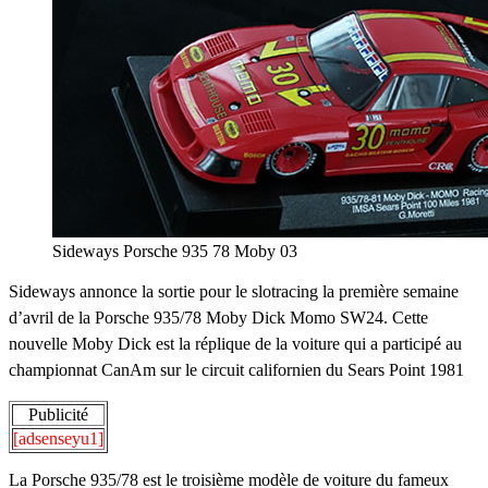
Sideways Porsche 935 78 Moby 03
Sideways annonce la sortie pour le slotracing la première semaine
d’avril de la Porsche 935/78 Moby Dick Momo SW24. Cette
nouvelle Moby Dick est la réplique de la voiture qui a participé au
championnat CanAm sur le circuit californien du Sears Point 1981
Publicité
[adsenseyu1]
La Porsche 935/78 est le troisième modèle de voiture du fameux