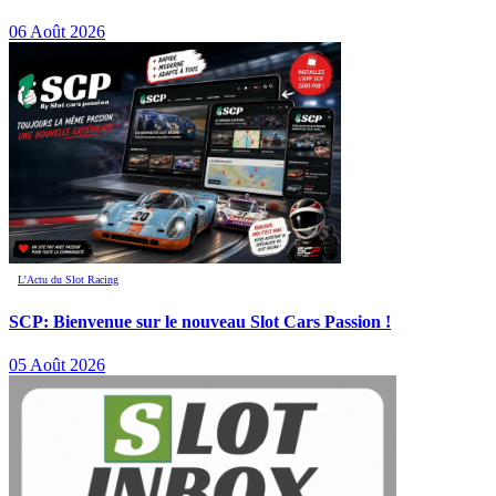
06 Août 2026
L’Actu du Slot Racing
SCP: Bienvenue sur le nouveau Slot Cars Passion !
05 Août 2026