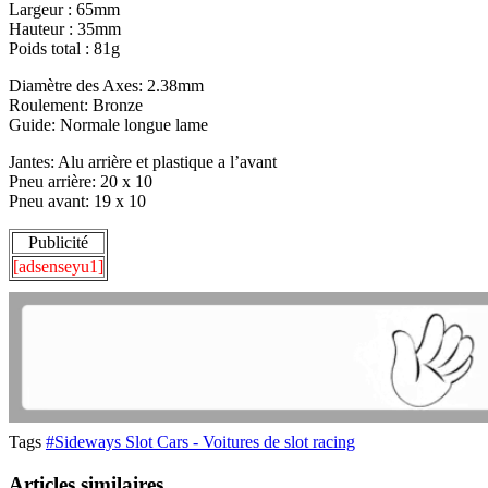
Largeur : 65mm
Hauteur : 35mm
Poids total : 81g
Diamètre des Axes: 2.38mm
Roulement: Bronze
Guide: Normale longue lame
Jantes: Alu arrière et plastique a l’avant
Pneu arrière: 20 x 10
Pneu avant: 19 x 10
Publicité
[adsenseyu1]
Tags
#Sideways Slot Cars - Voitures de slot racing
Articles similaires