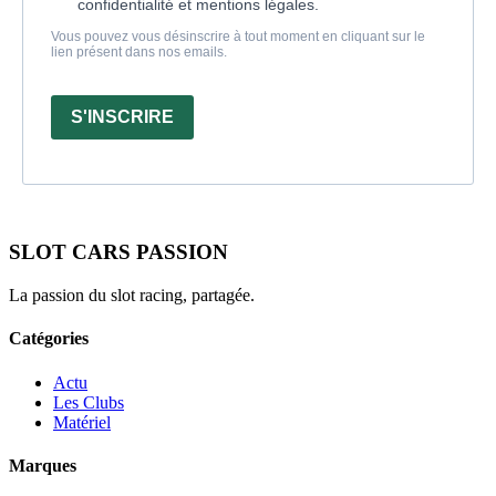
confidentialité et mentions légales.
Vous pouvez vous désinscrire à tout moment en cliquant sur le
lien présent dans nos emails.
S'INSCRIRE
SLOT CARS PASSION
La passion du slot racing, partagée.
Catégories
Actu
Les Clubs
Matériel
Marques