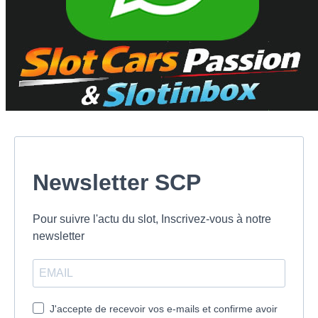
Newsletter SCP
Pour suivre l'actu du slot, Inscrivez-vous à notre
newsletter
J'accepte de recevoir vos e-mails et confirme avoir