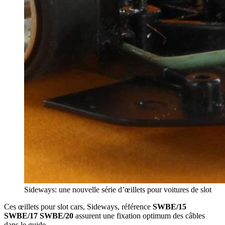
Sideways: une nouvelle série d’œillets pour voitures de slot
Ces œillets pour
slot
cars,
Sideways,
référence
SWBE/
15
SWBE/
17
SWBE/
20
assurent une fixation optimum des câbles
dans le guide.