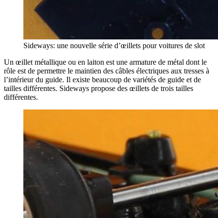
Sideways: une nouvelle série d’œillets pour voitures de slot
Un œillet métallique ou en laiton est une armature de métal dont le
rôle est de permettre le maintien des câbles électriques aux tresses à
l’intérieur du guide. Il existe beaucoup de variétés de guide et de
tailles différentes.
Sideways
propose des œillets de trois tailles
différentes.