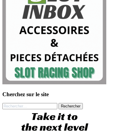
Cherchez sur le site
Rechercher :