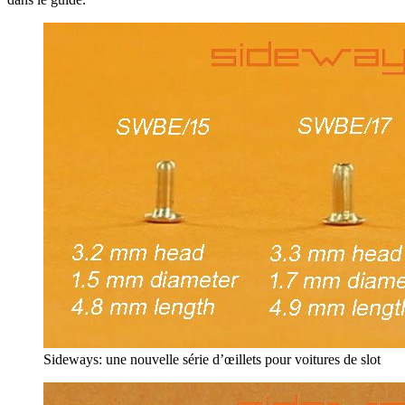
Sideways: une nouvelle série d’œillets pour voitures de slot