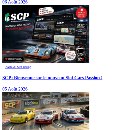
06 Août 2026
L’Actu du Slot Racing
SCP: Bienvenue sur le nouveau Slot Cars Passion !
05 Août 2026