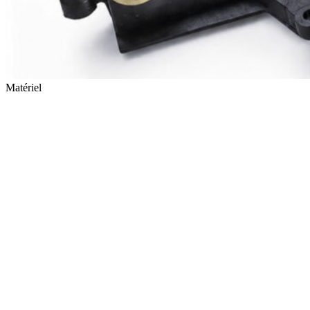
Matériel