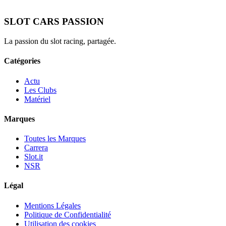
SLOT CARS PASSION
La passion du slot racing, partagée.
Catégories
Actu
Les Clubs
Matériel
Marques
Toutes les Marques
Carrera
Slot.it
NSR
Légal
Mentions Légales
Politique de Confidentialité
Utilisation des cookies