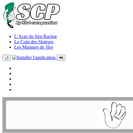
L’Actu du Slot Racing
Le Coin des Sloteurs
Les Marques de Slot
🌙
📲