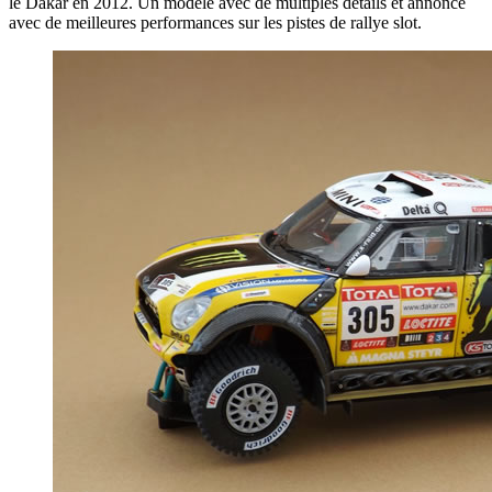
le Dakar en 2012. Un modèle avec de multiples détails et annoncé
avec de meilleures performances sur les pistes de rallye slot.