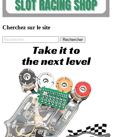
Cherchez sur le site
Rechercher :