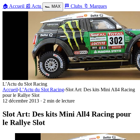
🏠
Accueil
📰
Actu
🏁
Clubs
🔖
Marques
🏎️
MAX
L’Actu du Slot Racing
Accueil
›
L’Actu du Slot Racing
›
Slot Art: Des kits Mini All4 Racing
pour le Rallye Slot
12 décembre 2013
·
2 min de lecture
Slot Art: Des kits Mini All4 Racing pour
le Rallye Slot