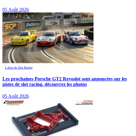
05 Août 2026
L’Actu du Slot Racing
Les prochaines Porsche GT2 Revoslot sont annoncées sur les
pistes de slot racing, découvrez les photos
05 Août 2026