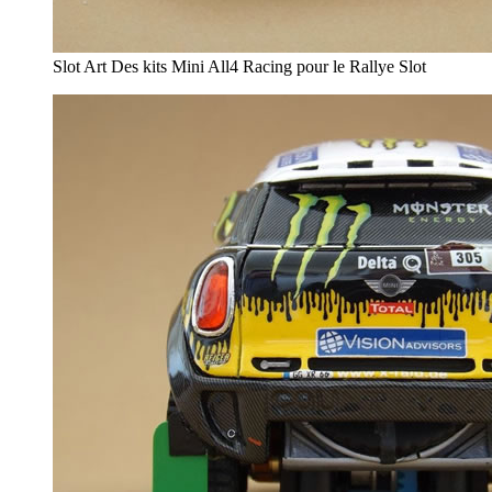
Slot Art Des kits Mini All4 Racing pour le Rallye Slot