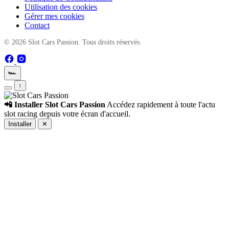
Utilisation des cookies
Gérer mes cookies
Contact
© 2026 Slot Cars Passion. Tous droits réservés.
🏎️
↑
📲 Installer Slot Cars Passion
Accédez rapidement à toute l'actu
slot racing depuis votre écran d'accueil.
Installer
✕