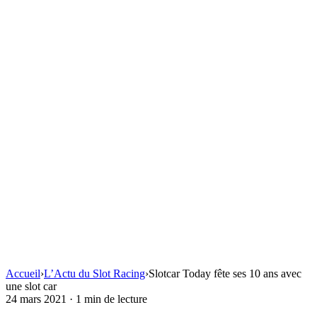
Accueil
›
L’Actu du Slot Racing
›
Slotcar Today fête ses 10 ans avec
une slot car
24 mars 2021
·
1 min de lecture