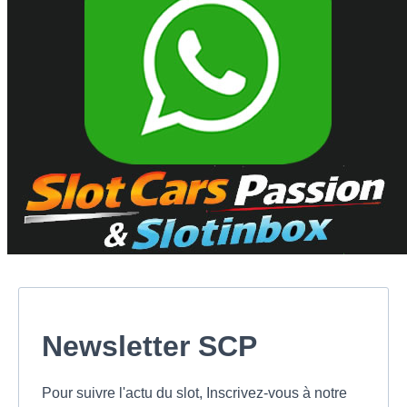
Newsletter SCP
Pour suivre l'actu du slot, Inscrivez-vous à notre