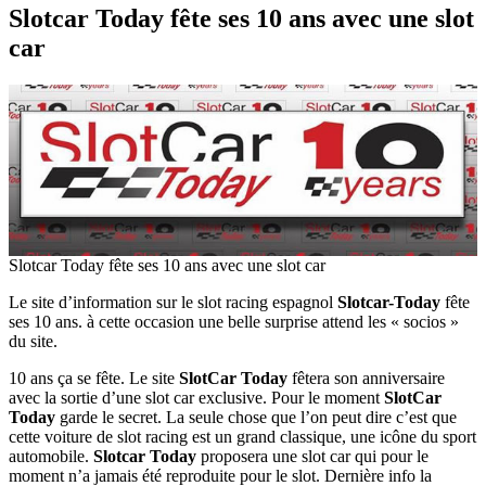
Slotcar Today fête ses 10 ans avec une slot
car
Slotcar Today fête ses 10 ans avec une slot car
Le site d’information sur le slot racing espagnol
Slotcar-Today
fête
ses 10 ans. à cette occasion une belle surprise attend les « socios »
du site.
10 ans ça se fête. Le site
SlotCar Today
fêtera son anniversaire
avec la sortie d’une slot car exclusive. Pour le moment
SlotCar
Today
garde le secret. La seule chose que l’on peut dire c’est que
cette voiture de slot racing est un grand classique, une icône du sport
automobile.
Slotcar Today
proposera une slot car qui pour le
moment n’a jamais été reproduite pour le slot. Dernière info la