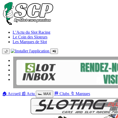
L’Actu du Slot Racing
Le Coin des Sloteurs
Les Marques de Slot
🌙
📲
🏠
Accueil
📰
Actu
🏁
Clubs
🔖
Marques
🏎️
MAX