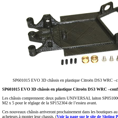
SP601015 EVO 3D châssis en plastique Citroën DS3 WRC –co
SP601015 EVO 3D châssis en plastique Citroën DS3 WRC –confi
Les châssis comprennent: deux paliers UNIVERSAL laiton SP051000 +
M2 x 5 pour le réglage de la SP152304 de l’essieu avant.
Ces nouveaux châssis arriveront prochainement dans les boutiques au ta
acheteurs à monter leur chassis. (
Voir la page sur le site de Sloting 