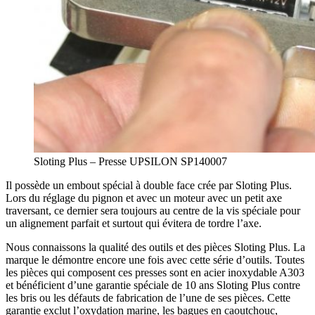
Sloting Plus – Presse UPSILON SP140007
Il possède un embout spécial à double face crée par Sloting Plus.
Lors du réglage du pignon et avec un moteur avec un petit axe
traversant, ce dernier sera toujours au centre de la vis spéciale pour
un alignement parfait et surtout qui évitera de tordre l’axe.
Nous connaissons la qualité des outils et des pièces Sloting Plus. La
marque le démontre encore une fois avec cette série d’outils. Toutes
les pièces qui composent ces presses sont en acier inoxydable A303
et bénéficient d’une garantie spéciale de 10 ans Sloting Plus contre
les bris ou les défauts de fabrication de l’une de ses pièces. Cette
garantie exclut l’oxydation marine, les bagues en caoutchouc,