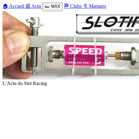
🏠
Accueil
📰
Actu
🏁
Clubs
🔖
Marques
🏎️
MAX
L’Actu du Slot Racing