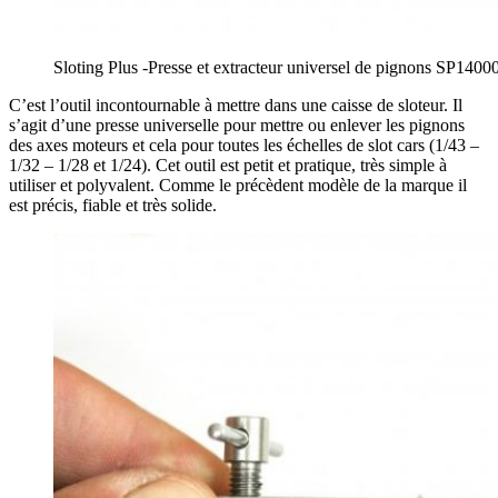
Sloting Plus -Presse et extracteur universel de pignons SP1400
C’est l’outil incontournable à mettre dans une caisse de sloteur. Il
s’agit d’une presse universelle pour mettre ou enlever les pignons
des axes moteurs et cela pour toutes les échelles de slot cars (1/43 –
1/32 – 1/28 et 1/24). Cet outil est petit et pratique, très simple à
utiliser et polyvalent. Comme le précèdent modèle de la marque il
est précis, fiable et très solide.