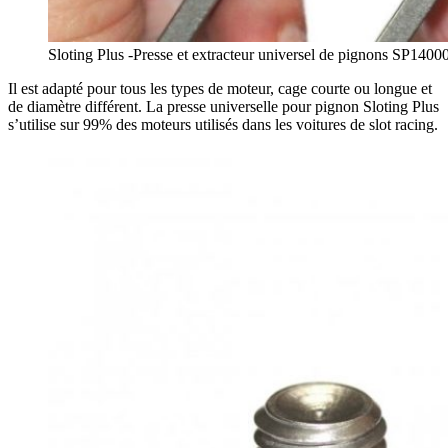
Sloting Plus -Presse et extracteur universel de pignons SP1400
Il est adapté pour tous les types de moteur, cage courte ou longue et
de diamètre différent. La presse universelle pour pignon Sloting Plus
s’utilise sur 99% des moteurs utilisés dans les voitures de slot racing.