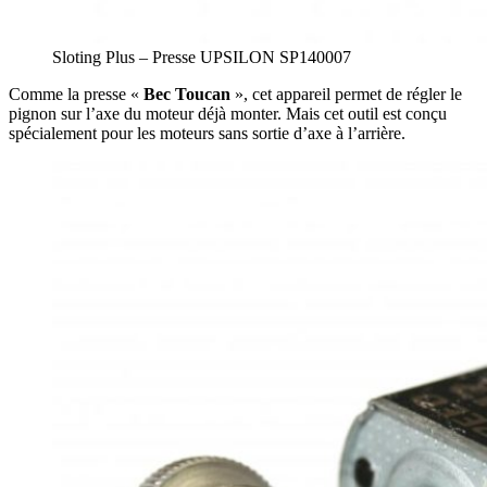
Sloting Plus – Presse UPSILON SP140007
Comme la presse «
Bec Toucan
», cet appareil permet de régler le
pignon sur l’axe du moteur déjà monter. Mais cet outil est conçu
spécialement pour les moteurs sans sortie d’axe à l’arrière.