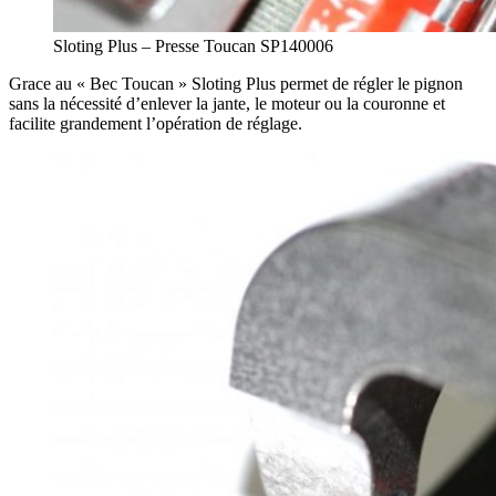
Sloting Plus – Presse Toucan SP140006
Grace au « Bec Toucan » Sloting Plus permet de régler le pignon
sans la nécessité d’enlever la jante, le moteur ou la couronne et
facilite grandement l’opération de réglage.