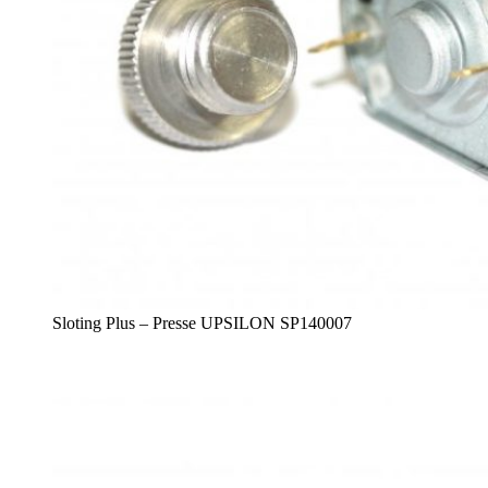
Sloting Plus – Presse UPSILON SP140007