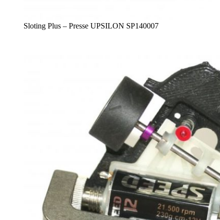
Sloting Plus – Presse UPSILON SP140007