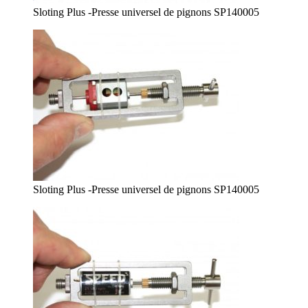
Sloting Plus -Presse universel de pignons SP140005
Sloting Plus -Presse universel de pignons SP140005