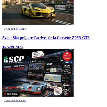
L’Actu du Slot Racing
Avant Slot prépare l’arrivée de la Corvette Z06R GT3
06 Août 2026
L’Actu du Slot Racing