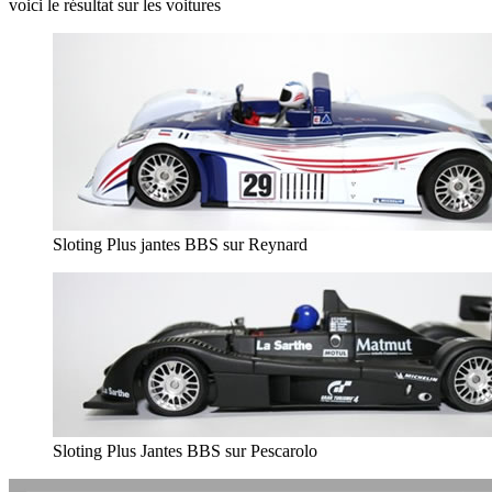
voici le résultat sur les voitures
Sloting Plus jantes BBS sur Reynard
Sloting Plus Jantes BBS sur Pescarolo