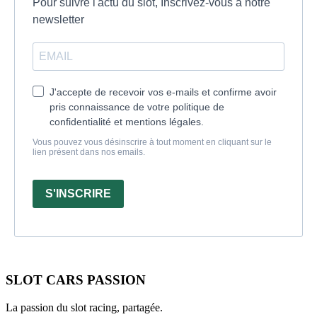
Pour suivre l'actu du slot, Inscrivez-vous à notre
newsletter
J'accepte de recevoir vos e-mails et confirme avoir
pris connaissance de votre politique de
confidentialité et mentions légales.
Vous pouvez vous désinscrire à tout moment en cliquant sur le
lien présent dans nos emails.
S'INSCRIRE
SLOT CARS PASSION
La passion du slot racing, partagée.