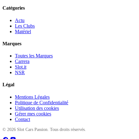
Catégories
Actu
Les Clubs
Matériel
Marques
Toutes les Marques
Carrera
Slot.it
NSR
Légal
Mentions Légales
Politique de Confidentialité
Utilisation des cookies
Gérer mes cookies
Contact
© 2026 Slot Cars Passion. Tous droits réservés.