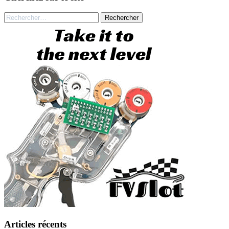
Rechercher :
Articles récents