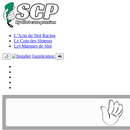
L’Actu du Slot Racing
Le Coin des Sloteurs
Les Marques de Slot
🌙
📲