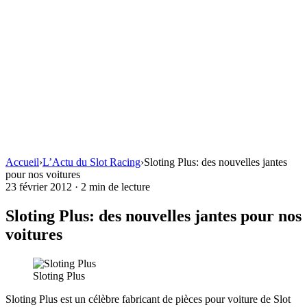
Accueil
›
L’Actu du Slot Racing
›
Sloting Plus: des nouvelles jantes
pour nos voitures
23 février 2012
·
2 min de lecture
Sloting Plus: des nouvelles jantes pour nos
voitures
Sloting Plus
Sloting Plus est un célèbre fabricant de pièces pour voiture de Slot