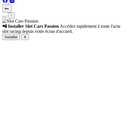
🏎️
↑
📲 Installer Slot Cars Passion
Accédez rapidement à toute l'actu
slot racing depuis votre écran d'accueil.
Installer
✕