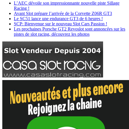
L’AEC dévoile son impressionnante nouvelle piste Sillage
Racing !
Avant Slot prépare l’arrivée de la Corvette Z06R GT3
Le SC51 lance une endurance GT3 de 6 heures !
SCP: Bienvenue sur le nouveau Slot Cars Passion !
Les prochaines Porsche GT2 Revoslot sont annoncées sur les
pistes de slot racing, découvrez les photos