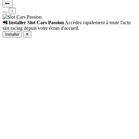
🏎️
↑
📲 Installer Slot Cars Passion
Accédez rapidement à toute l'actu
slot racing depuis votre écran d'accueil.
Installer
✕