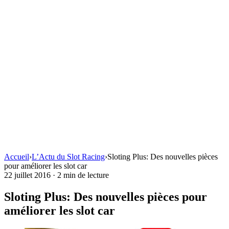
Accueil
›
L’Actu du Slot Racing
›
Sloting Plus: Des nouvelles pièces
pour améliorer les slot car
22 juillet 2016
·
2 min de lecture
Sloting Plus: Des nouvelles pièces pour
améliorer les slot car