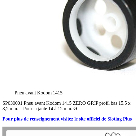
Pneu avant Kodom 1415
SP030001 Pneu avant Kodom 1415 ZERO GRIP profil bas 15,5 x
8,5 mm. – Pour la jante 14 à 15 mm. Ø
Pour plus de renseignement visitez le site officiel de Sloting Plus