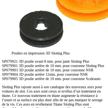
Poulies en impression 3D Sloting Plus
SP079921 3D poulie avant 8 mm. pour jante Sloting Plus
SP079901 3D poulie arrière de 10 mm. pour couronne Sloting Plus
SP079903 3D poulie arrière de 10 mm. pour couronne NSR
SP079904 3D poulie arrière 11mm. pour couronne NSR
SP079905 3D poulie arrière de 10 mm. pour couronne Scaleauto
Sloting Plus rajoute aussi à son catalogue des nouveaux axes pour
voitures de slot. Ces axes sont creux et revêtus d’un traitement en
titane. Ce nouveau traitement en titane augmente la résistance à
l’usure et sa surface est plus dure afin de ne pas marquer le serrage
de la vis. Ces axes en revêtement Titane Sloting Plus sont