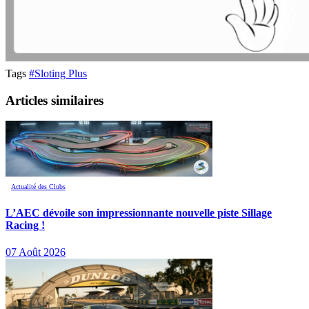
Tags
#Sloting Plus
Articles similaires
Actualité des Clubs
L’AEC dévoile son impressionnante nouvelle piste Sillage
Racing !
07 Août 2026