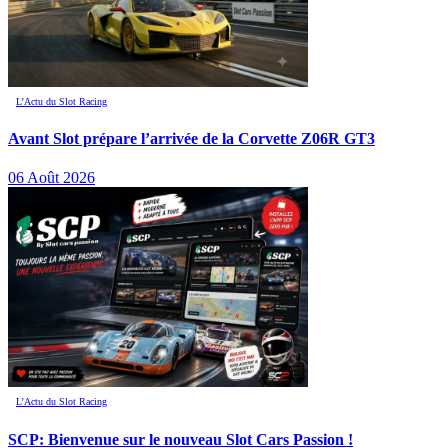
L’Actu du Slot Racing
Avant Slot prépare l’arrivée de la Corvette Z06R GT3
06 Août 2026
L’Actu du Slot Racing
SCP: Bienvenue sur le nouveau Slot Cars Passion !