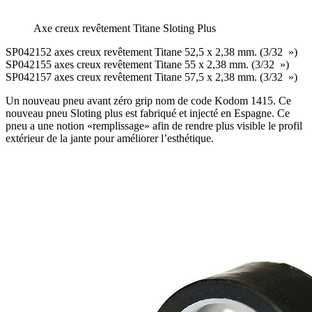
Axe creux revêtement Titane Sloting Plus
SP042152 axes creux revêtement Titane 52,5 x 2,38 mm. (3/32 »)
SP042155 axes creux revêtement Titane 55 x 2,38 mm. (3/32 »)
SP042157 axes creux revêtement Titane 57,5 ​​x 2,38 mm. (3/32 »)
Un nouveau pneu avant zéro grip nom de code Kodom 1415. Ce
nouveau pneu Sloting plus est fabriqué et injecté en Espagne. Ce
pneu a une notion «remplissage» afin de rendre plus visible le profil
extérieur de la jante pour améliorer l’esthétique.