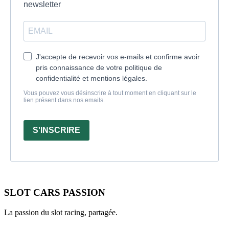
newsletter
J'accepte de recevoir vos e-mails et confirme avoir
pris connaissance de votre politique de
confidentialité et mentions légales.
Vous pouvez vous désinscrire à tout moment en cliquant sur le
lien présent dans nos emails.
S'INSCRIRE
SLOT CARS PASSION
La passion du slot racing, partagée.