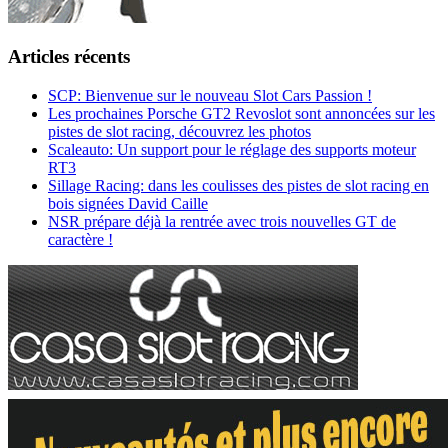
Articles récents
SCP: Bienvenue sur le nouveau Slot Cars Passion !
Les prochaines Porsche GT2 Revoslot sont annoncées sur les
pistes de slot racing, découvrez les photos
Scaleauto: Un support pour le réglage des supports moteur
RT3
Sillage Racing: dans les coulisses des pistes de slot racing en
bois signées David Caille
NSR prépare déjà la rentrée avec trois nouvelles GT de
caractère !