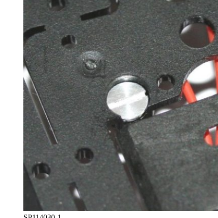
SP114030-1