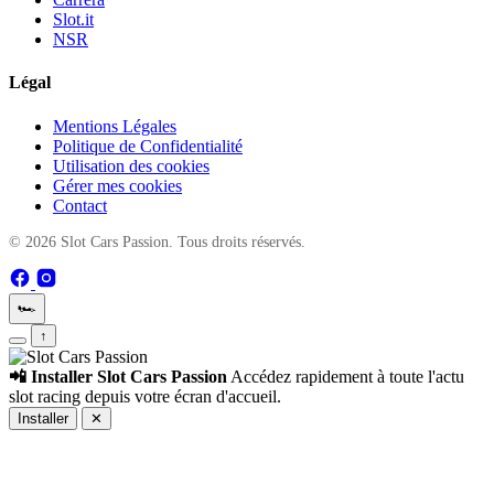
Slot.it
NSR
Légal
Mentions Légales
Politique de Confidentialité
Utilisation des cookies
Gérer mes cookies
Contact
© 2026 Slot Cars Passion. Tous droits réservés.
🏎️
↑
📲 Installer Slot Cars Passion
Accédez rapidement à toute l'actu
slot racing depuis votre écran d'accueil.
Installer
✕