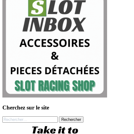
Cherchez sur le site
Rechercher :