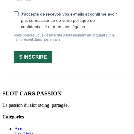
J'accepte de recevoir vos e-mails et confirme avoir
pris connaissance de votre politique de
confidentialité et mentions légales.
Vous pouvez vous désinscrire à tout moment en cliquant sur le
lien présent dans nos emails.
S'INSCRIRE
SLOT CARS PASSION
La passion du slot racing, partagée.
Catégories
Actu