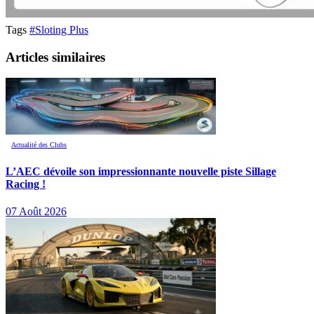
Tags
#Sloting Plus
Articles similaires
Actualité des Clubs
L’AEC dévoile son impressionnante nouvelle piste Sillage
Racing !
07 Août 2026