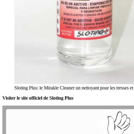
Sloting Plus: le Mirakle Cleaner un nettoyant pour les tresses et
Visiter le site officiel de Sloting Plus