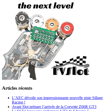
Articles récents
L’AEC dévoile son impressionnante nouvelle piste Sillage
Racing !
Avant Slot prépare l’arrivée de la Corvette Z06R GT3