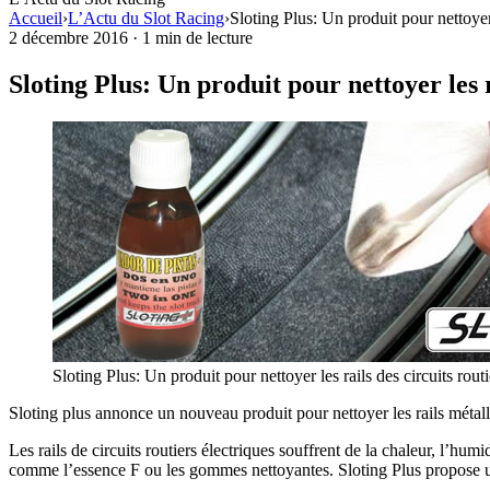
Accueil
›
L’Actu du Slot Racing
›
Sloting Plus: Un produit pour nettoyer 
2 décembre 2016
·
1 min de lecture
Sloting Plus: Un produit pour nettoyer les r
Sloting Plus: Un produit pour nettoyer les rails des circuits routi
Sloting plus annonce un nouveau produit pour nettoyer les rails métall
Les rails de circuits routiers électriques souffrent de la chaleur, l’hum
comme l’essence F ou les gommes nettoyantes. Sloting Plus propose u