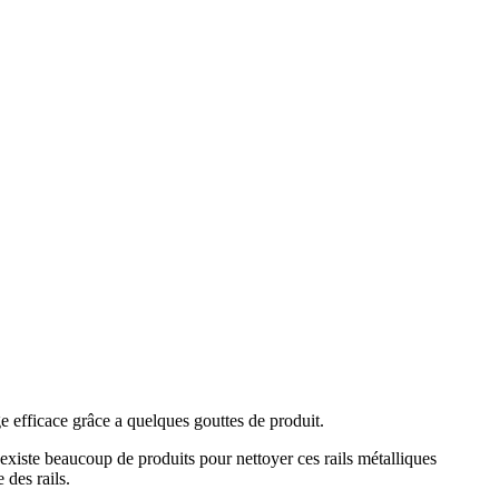
e efficace grâce a quelques gouttes de produit.
Il existe beaucoup de produits pour nettoyer ces rails métalliques
des rails.