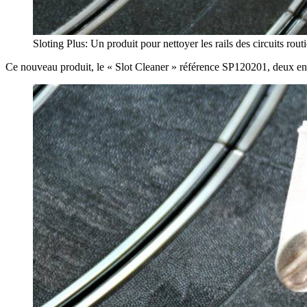
Sloting Plus: Un produit pour nettoyer les rails des circuits routi
Ce nouveau produit, le « Slot Cleaner » référence SP120201, deux en un