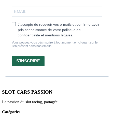
J'accepte de recevoir vos e-mails et confirme avoir
pris connaissance de votre politique de
confidentialité et mentions légales.
Vous pouvez vous désinscrire à tout moment en cliquant sur le
lien présent dans nos emails.
S'INSCRIRE
SLOT CARS PASSION
La passion du slot racing, partagée.
Catégories