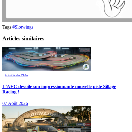
Tags
#Slotwings
Articles similaires
Actualité des Clubs
L’AEC dévoile son impressionnante nouvelle piste Sillage
Racing !
07 Août 2026