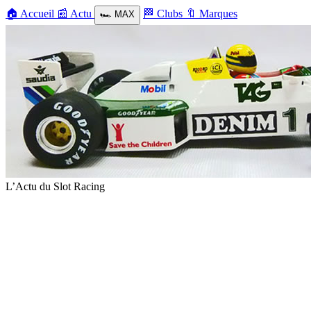
🏠
Accueil
📰
Actu
🏁
Clubs
🔖
Marques
🏎️
MAX
L’Actu du Slot Racing