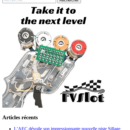
Articles récents
L’AEC dévoile son impressionnante nouvelle piste Sillage