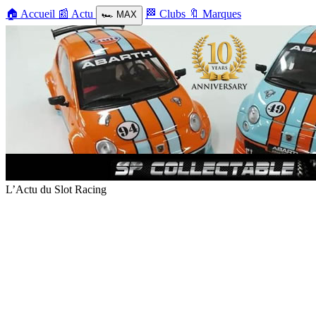
🏠
Accueil
📰
Actu
🏁
Clubs
🔖
Marques
🏎️
MAX
L’Actu du Slot Racing