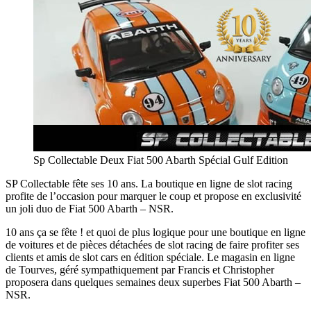
Sp Collectable Deux Fiat 500 Abarth Spécial Gulf Edition
SP Collectable fête ses 10 ans. La boutique en ligne de slot racing
profite de l’occasion pour marquer le coup et propose en exclusivité
un joli duo de Fiat 500 Abarth – NSR.
10 ans ça se fête ! et quoi de plus logique pour une boutique en ligne
de voitures et de pièces détachées de slot racing de faire profiter ses
clients et amis de slot cars en édition spéciale. Le magasin en ligne
de Tourves, géré sympathiquement par Francis et Christopher
proposera dans quelques semaines deux superbes Fiat 500 Abarth –
NSR.