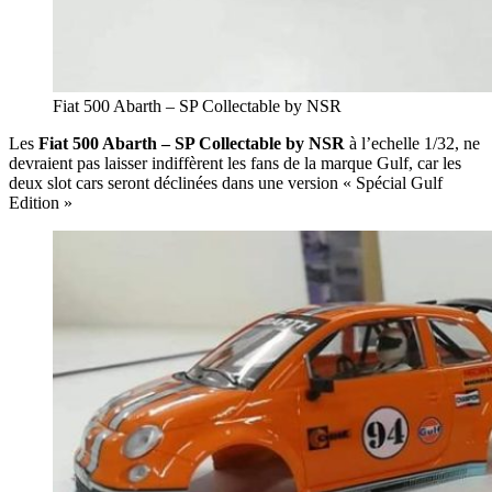
Fiat 500 Abarth – SP Collectable by NSR
Les
Fiat 500 Abarth – SP Collectable by NSR
à l’echelle 1/32, ne
devraient pas laisser indiffèrent les fans de la marque Gulf, car les
deux slot cars seront déclinées dans une version « Spécial Gulf
Edition »