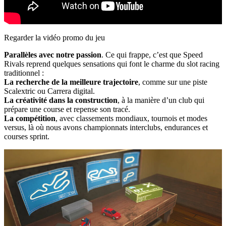
Regarder la vidéo promo du jeu
Parallèles avec notre passion
. Ce qui frappe, c’est que Speed
Rivals reprend quelques sensations qui font le charme du slot racing
traditionnel :
La recherche de la meilleure trajectoire
, comme sur une piste
Scalextric ou Carrera digital.
La créativité dans la construction
, à la manière d’un club qui
prépare une course et repense son tracé.
La compétition
, avec classements mondiaux, tournois et modes
versus, là où nous avons championnats interclubs, endurances et
courses sprint.