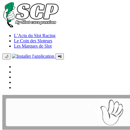
L’Actu du Slot Racing
Le Coin des Sloteurs
Les Marques de Slot
🌙
📲