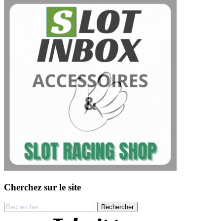
Cherchez sur le site
Rechercher :