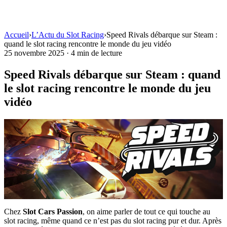
Accueil
›
L’Actu du Slot Racing
›
Speed Rivals débarque sur Steam :
quand le slot racing rencontre le monde du jeu vidéo
25 novembre 2025
·
4 min de lecture
Speed Rivals débarque sur Steam : quand
le slot racing rencontre le monde du jeu
vidéo
Chez
Slot Cars Passion
, on aime parler de tout ce qui touche au
slot racing, même quand ce n’est pas du slot racing pur et dur. Après