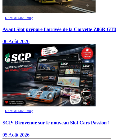
L’Actu du Slot Racing
Avant Slot prépare l’arrivée de la Corvette Z06R GT3
06 Août 2026
L’Actu du Slot Racing
SCP: Bienvenue sur le nouveau Slot Cars Passion !
05 Août 2026