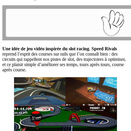
Une idée de jeu vidéo inspirée du slot racing
.
Speed Rivals
reprend l’esprit des courses sur rails que l’on connaît bien : des
circuits qui rappellent nos pistes de slot, des trajectoires à optimiser,
et ce plaisir simple d’améliorer ses temps, tours après tours, course
après course.