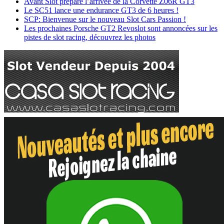
Avant Slot prépare l’arrivée de la Corvette Z06R GT3
Le SC51 lance une endurance GT3 de 6 heures !
SCP: Bienvenue sur le nouveau Slot Cars Passion !
Les prochaines Porsche GT2 Revoslot sont annoncées sur les
pistes de slot racing, découvrez les photos