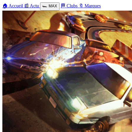
🏠
Accueil
📰
Actu
🏁
Clubs
🔖
Marques
🏎️
MAX