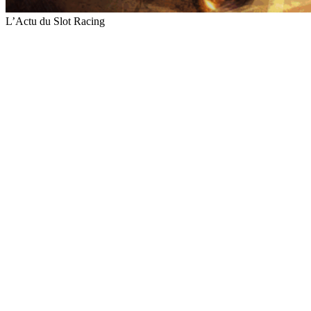
L’Actu du Slot Racing