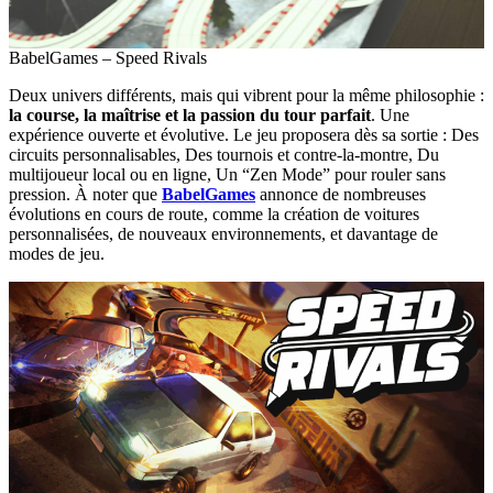
BabelGames – Speed Rivals
Deux univers différents, mais qui vibrent pour la même philosophie :
la course, la maîtrise et la passion du tour parfait
. Une
expérience ouverte et évolutive. Le jeu proposera dès sa sortie : Des
circuits personnalisables, Des tournois et contre-la-montre, Du
multijoueur local ou en ligne, Un “Zen Mode” pour rouler sans
pression. À noter que
BabelGames
annonce de nombreuses
évolutions en cours de route, comme la création de voitures
personnalisées, de nouveaux environnements, et davantage de
modes de jeu.