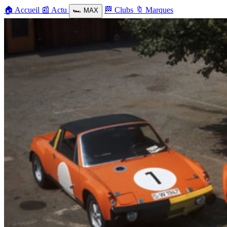
🏠
Accueil
📰
Actu
🏁
Clubs
🔖
Marques
🏎️
MAX