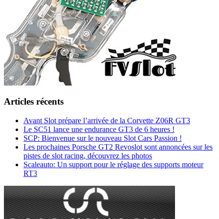
Articles récents
Avant Slot prépare l’arrivée de la Corvette Z06R GT3
Le SC51 lance une endurance GT3 de 6 heures !
SCP: Bienvenue sur le nouveau Slot Cars Passion !
Les prochaines Porsche GT2 Revoslot sont annoncées sur les
pistes de slot racing, découvrez les photos
Scaleauto: Un support pour le réglage des supports moteur
RT3