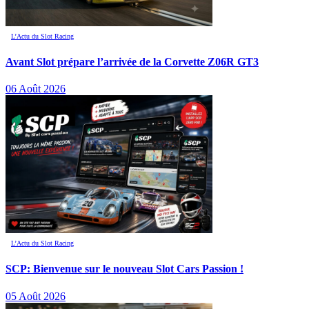
L’Actu du Slot Racing
Avant Slot prépare l’arrivée de la Corvette Z06R GT3
06 Août 2026
L’Actu du Slot Racing
SCP: Bienvenue sur le nouveau Slot Cars Passion !
05 Août 2026