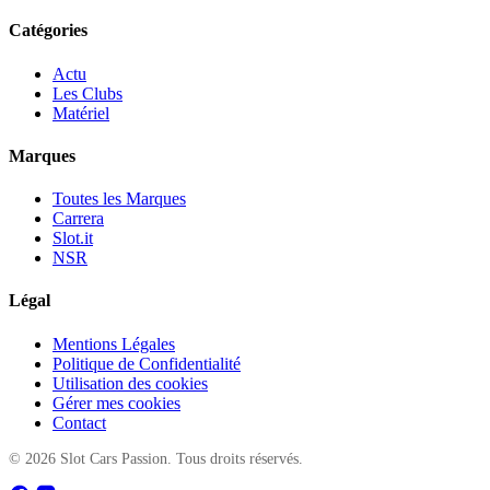
Catégories
Actu
Les Clubs
Matériel
Marques
Toutes les Marques
Carrera
Slot.it
NSR
Légal
Mentions Légales
Politique de Confidentialité
Utilisation des cookies
Gérer mes cookies
Contact
© 2026 Slot Cars Passion. Tous droits réservés.