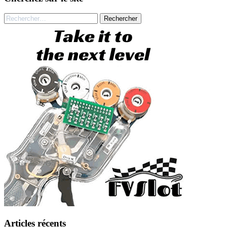
Rechercher :
Articles récents