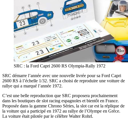
SRC : la Ford Capri 2600 RS Olympia-Rally 1972
SRC démarre l’année avec une nouvelle livrée pour sa Ford Capri
2600 RS à l’échelle 1/32. SRC a choisi de reproduire une voiture de
rallye qui a marqué l’année 1972.
C’est une belle reproduction que SRC proposera prochainement
dans les boutiques de slot racing espagnoles et bientôt en France.
Proposée dans la gamme Chrono Séries, la slot car est la réplique de
la voiture qui a participé en 1972 au rallye de l’Olympe en Grèce.
La voiture était pilotée par le célèbre Walter Rohrl.