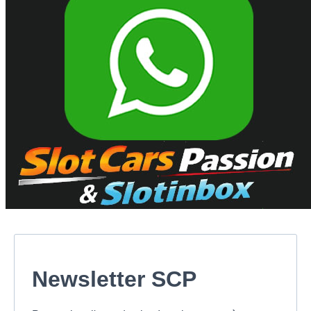
Newsletter SCP