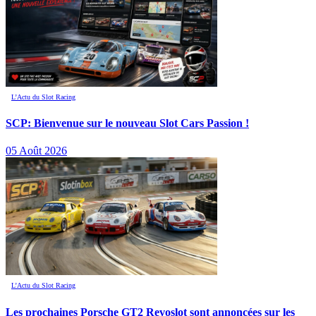
L’Actu du Slot Racing
SCP: Bienvenue sur le nouveau Slot Cars Passion !
05 Août 2026
L’Actu du Slot Racing
Les prochaines Porsche GT2 Revoslot sont annoncées sur les