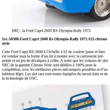
SRC : la Ford Capri 2600 RS Olympia-Rally 1972
Src-50308-Ford Capri 2600 Rs Olympia-Rally 1972 #23 chrono
série
Cette Ford Capri RS 2600 à l’échelle 1/32 de couleur jaune et bleu
est vendue sous la forme d’un kit à monter avec la carrosserie pré-
peinte et un jeu de décalques à coller. A noter que les voitures de slot
SRC de la gamme Chrono Série sont dédiées à 100% pour la
compétition, avec les meilleures pièces mécaniques possibles et d’un
intérieur léger. Les slot cars sont toutes équipées du savoir-faire et de
la technologie de OSC.