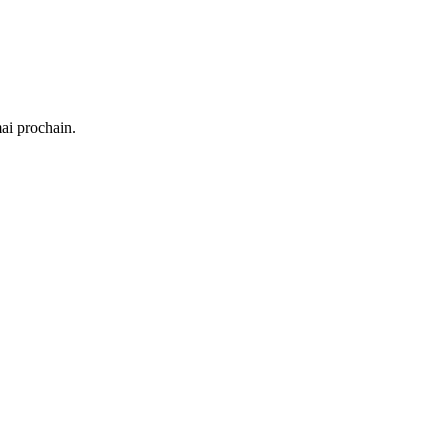
ai prochain.