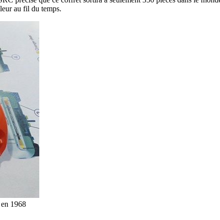
leur au fil du temps.
 en 1968