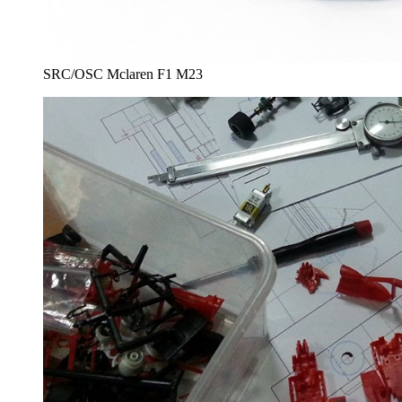
SRC/OSC Mclaren F1 M23