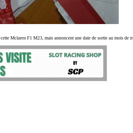
cette Mclaren F1 M23, mais annoncent une date de sortie au mois de m