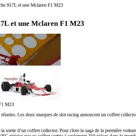
che 917L et une Mclaren F1 M23
17L et une Mclaren F1 M23
 F1 M23
unies. Les deux marques de slot racing annoncent un coffret collector 
ortie d’un coffret collector. Pour clore la saga de la première voitur
C précise que ce coffret sortira à seulement 350 pièces dans le mond