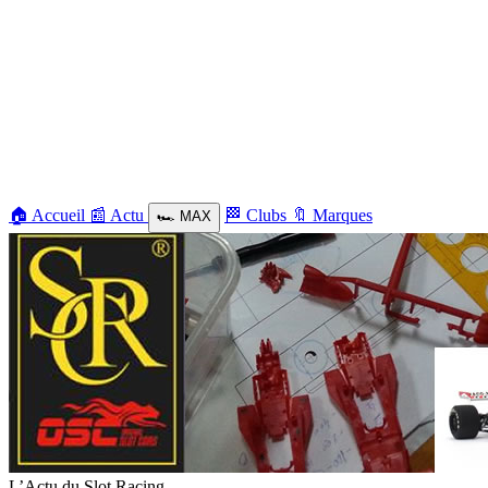
🏠
Accueil
📰
Actu
🏁
Clubs
🔖
Marques
🏎️
MAX
L’Actu du Slot Racing