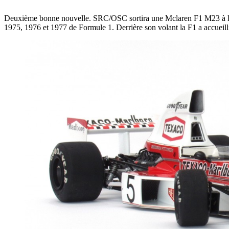
Deuxième bonne nouvelle. SRC/OSC sortira une Mclaren F1 M23 à l’é
1975, 1976 et 1977 de Formule 1. Derrière son volant la F1 a accuei