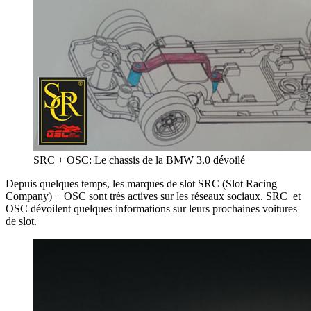
SRC + OSC: Le chassis de la BMW 3.0 dévoilé
Depuis quelques temps, les marques de slot SRC (Slot Racing
Company) + OSC sont très actives sur les réseaux sociaux. SRC et
OSC dévoilent quelques informations sur leurs prochaines voitures
de slot.