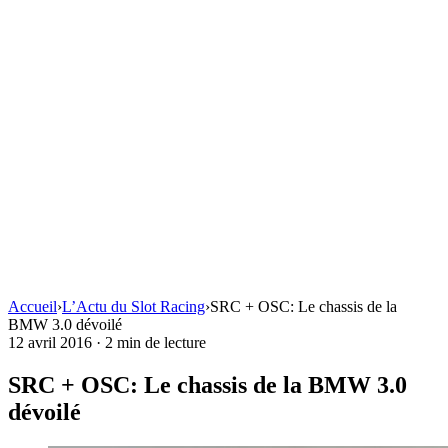
Accueil
›
L’Actu du Slot Racing
›
SRC + OSC: Le chassis de la
BMW 3.0 dévoilé
12 avril 2016
·
2 min de lecture
SRC + OSC: Le chassis de la BMW 3.0
dévoilé