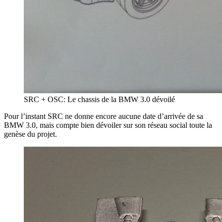
SRC + OSC: Le chassis de la BMW 3.0 dévoilé
Pour l’instant SRC ne donne encore aucune date d’arrivée de sa
BMW 3.0, mais compte bien dévoiler sur son réseau social toute la
genèse du projet.