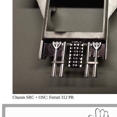
Chassis SRC + OSC: Ferrari 312 PB