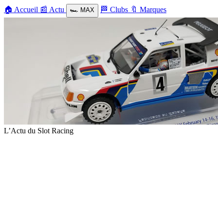
🏠
Accueil
📰
Actu
🏁
Clubs
🔖
Marques
🏎️
MAX
L’Actu du Slot Racing