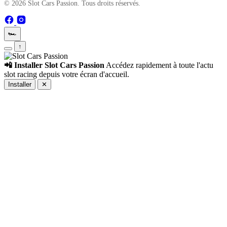
© 2026 Slot Cars Passion. Tous droits réservés.
🏎️
↑
📲 Installer Slot Cars Passion
Accédez rapidement à toute l'actu
slot racing depuis votre écran d'accueil.
Installer
✕