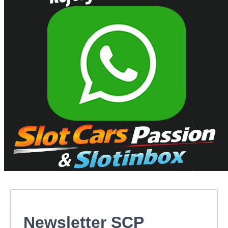
Newsletter SCP