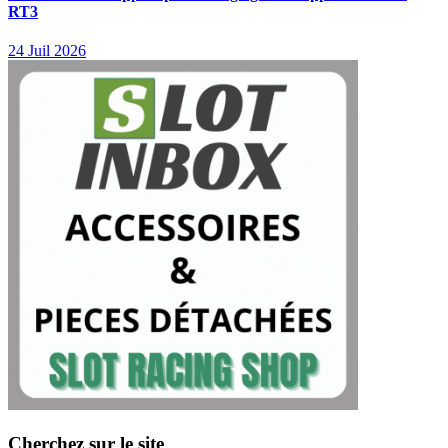
RT3
24 Juil 2026
Cherchez sur le site