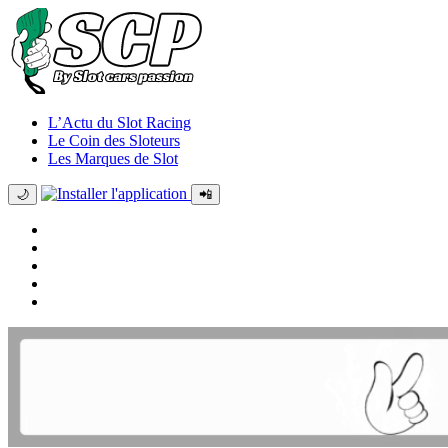
L’Actu du Slot Racing
Le Coin des Sloteurs
Les Marques de Slot
🌙
📲