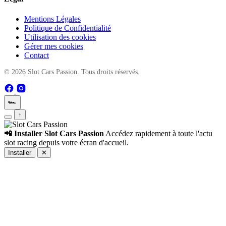
Mentions Légales
Politique de Confidentialité
Utilisation des cookies
Gérer mes cookies
Contact
© 2026 Slot Cars Passion. Tous droits réservés.
🏎️
↑
📲 Installer Slot Cars Passion
Accédez rapidement à toute l'actu
slot racing depuis votre écran d'accueil.
Installer
✕