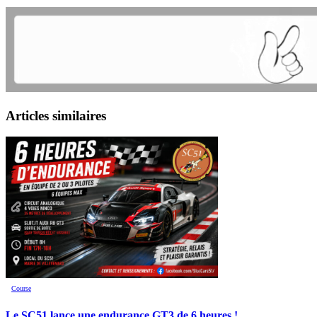
Articles similaires
Course
Le SC51 lance une endurance GT3 de 6 heures !