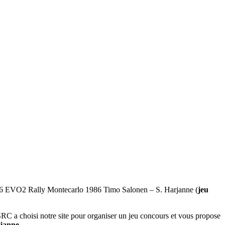
05 T16 EVO2 Rally Montecarlo 1986 Timo Salonen – S. Harjanne (
jeu
 SRC a choisi notre site pour organiser un jeu concours et vous propose
janne.