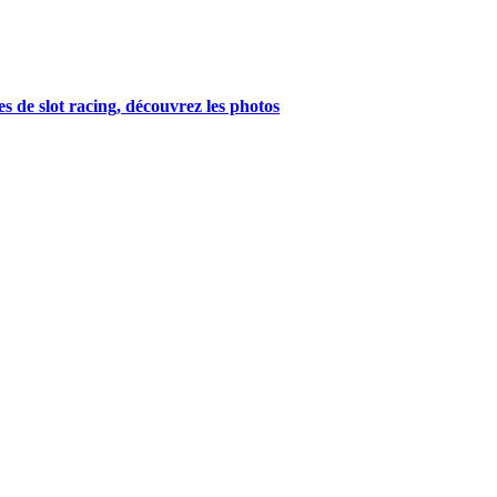
s de slot racing, découvrez les photos