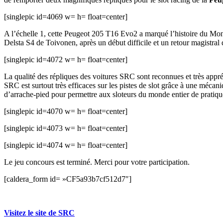
[singlepic id=4069 w= h= float=center]
A l’échelle 1, cette Peugeot 205 T16 Evo2 a marqué l’histoire du Mont
Delsta S4 de Toivonen, après un début difficile et un retour magistral 
[singlepic id=4072 w= h= float=center]
La qualité des répliques des voitures SRC sont reconnues et très appréc
SRC est surtout très efficaces sur les pistes de slot grâce à une méc
d’arrache-pied pour permettre aux sloteurs du monde entier de pratique
[singlepic id=4070 w= h= float=center]
[singlepic id=4073 w= h= float=center]
[singlepic id=4074 w= h= float=center]
Le jeu concours est terminé. Merci pour votre participation.
[caldera_form id= »CF5a93b7cf512d7″]
Visitez le site de SRC