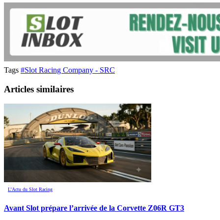
Tags
#Slot Racing Company - SRC
Articles similaires
L’Actu du Slot Racing
Avant Slot prépare l’arrivée de la Corvette Z06R GT3