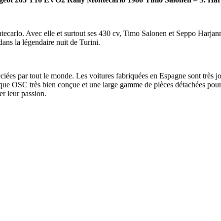
ecarlo. Avec elle et surtout ses 430 cv, Timo Salonen et Seppo Harjanne
dans la légendaire nuit de Turini.
iées par tout le monde. Les voitures fabriquées en Espagne sont très jol
anique OSC très bien conçue et une large gamme de pièces détachées pour
r leur passion.