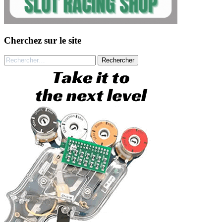
Cherchez sur le site
Rechercher :