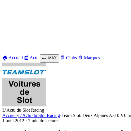
🏠
Accueil
📰
Actu
🏁
Clubs
🔖
Marques
🏎️
MAX
L’Actu du Slot Racing
Accueil
›
L’Actu du Slot Racing
›
Team Slot: Deux Alpines A310 V6 pou
1 août 2012
·
2 min de lecture