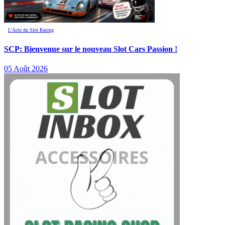
L’Actu du Slot Racing
SCP: Bienvenue sur le nouveau Slot Cars Passion !
05 Août 2026