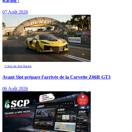
Racing !
07 Août 2026
L’Actu du Slot Racing
Avant Slot prépare l’arrivée de la Corvette Z06R GT3
06 Août 2026