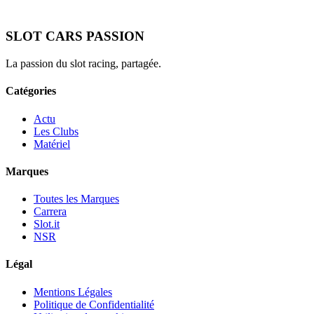
SLOT CARS PASSION
La passion du slot racing, partagée.
Catégories
Actu
Les Clubs
Matériel
Marques
Toutes les Marques
Carrera
Slot.it
NSR
Légal
Mentions Légales
Politique de Confidentialité