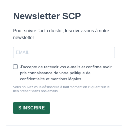
Newsletter SCP
Pour suivre l'actu du slot, Inscrivez-vous à notre
newsletter
J'accepte de recevoir vos e-mails et confirme avoir
pris connaissance de votre politique de
confidentialité et mentions légales.
Vous pouvez vous désinscrire à tout moment en cliquant sur le
lien présent dans nos emails.
S'INSCRIRE