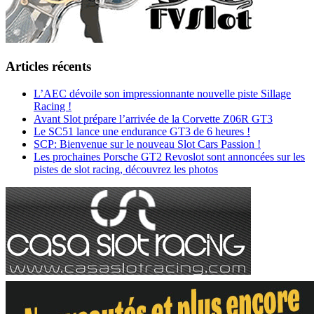
Articles récents
L’AEC dévoile son impressionnante nouvelle piste Sillage
Racing !
Avant Slot prépare l’arrivée de la Corvette Z06R GT3
Le SC51 lance une endurance GT3 de 6 heures !
SCP: Bienvenue sur le nouveau Slot Cars Passion !
Les prochaines Porsche GT2 Revoslot sont annoncées sur les
pistes de slot racing, découvrez les photos