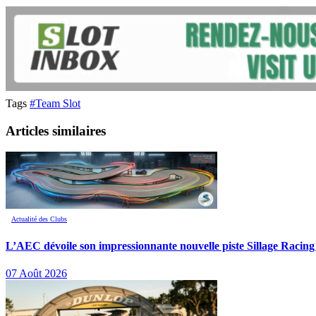
Tags
#Team Slot
Articles similaires
Actualité des Clubs
L’AEC dévoile son impressionnante nouvelle piste Sillage Racing
07 Août 2026