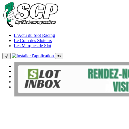
L’Actu du Slot Racing
Le Coin des Sloteurs
Les Marques de Slot
🌙
📲