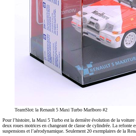
TeamSlot: la Renault 5 Maxi Turbo Marlboro #2
Pour l’histoire, la Maxi 5 Turbo est la dernière évolution de la voitur
deux roues motrices en changeant de classe de cylindrée. La refonte est
suspensions et l’aérodynamique. Seulement 20 exemplaires de la Rena