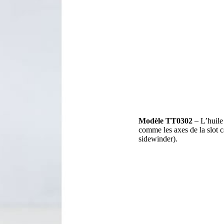
Modèle TT0302
– L’huile
comme les axes de la slot c
sidewinder).