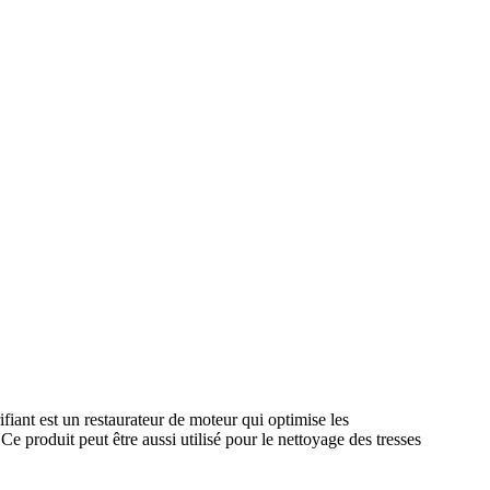
fiant est un restaurateur de moteur qui optimise les
e produit peut être aussi utilisé pour le nettoyage des tresses