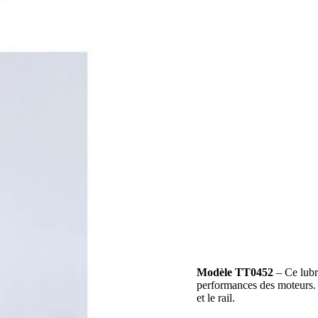
Modèle TT0452
– Ce lubri
performances des moteurs. C
et le rail.