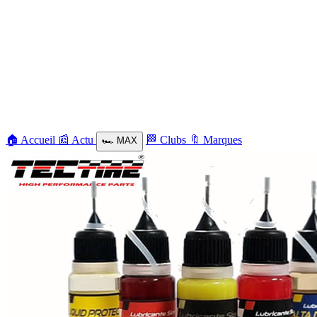
🏠
Accueil
📰
Actu
🏁
Clubs
🔖
Marques
🏎️
MAX