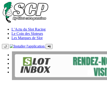
L’Actu du Slot Racing
Le Coin des Sloteurs
Les Marques de Slot
🌙
📲