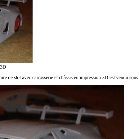
 3D
 de slot avec carrosserie et châssis en impression 3D est vendu sous 