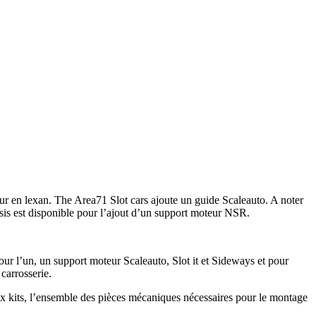
ieur en lexan. The Area71 Slot cars ajoute un guide Scaleauto. A noter
ssis est disponible pour l’ajout d’un support moteur NSR.
our l’un, un support moteur Scaleauto, Slot it et Sideways et pour
carrosserie.
x kits, l’ensemble des pièces mécaniques nécessaires pour le montage