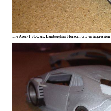
The Area71 Slotcars: Lamborghini Huracan Gt3 en impression