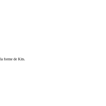
la forme de Kits.