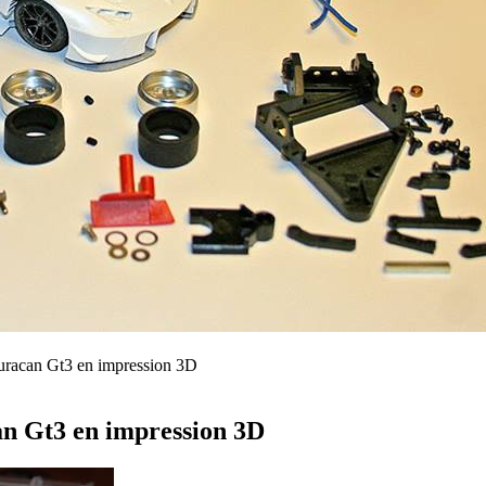
uracan Gt3 en impression 3D
n Gt3 en impression 3D