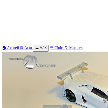
🏠
Accueil
📰
Actu
🏁
Clubs
🔖
Marques
🏎️
MAX