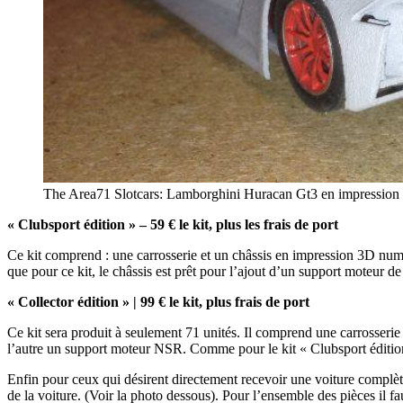
The Area71 Slotcars: Lamborghini Huracan Gt3 en impression
« Clubsport édition » – 59 € le kit, plus les frais de port
Ce kit comprend : une carrosserie et un châssis en impression 3D numéro
que pour ce kit, le châssis est prêt pour l’ajout d’un support moteur 
« Collector édition » | 99 € le kit, plus frais de port
Ce kit sera produit à seulement 71 unités. Il comprend une carrosserie
l’autre un support moteur NSR. Comme pour le kit « Clubsport édition 
Enfin pour ceux qui désirent directement recevoir une voiture complè
de la voiture. (Voir la photo dessous). Pour l’ensemble des pièces il f