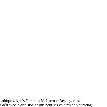
mpathiques. Après Ferrari, la McLaren et Bentley, c’est une
fi avec la diffusion de kits pour ses voitures de slot racing.