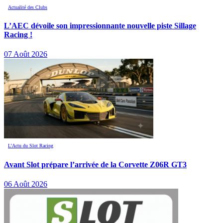
Actualité des Clubs
L’AEC dévoile son impressionnante nouvelle piste Sillage
Racing !
07 Août 2026
L’Actu du Slot Racing
Avant Slot prépare l’arrivée de la Corvette Z06R GT3
06 Août 2026