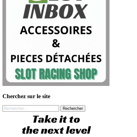
Cherchez sur le site
Rechercher :