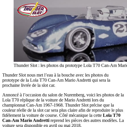
Thunder Slot : les photos du prototype Lola T70 Can-Am Mari
Thunder Slot nous met l’eau à la bouche avec les photos du
prototype de la Lola T70 Can-Am Mario Andretti qui sera la
prochaine livrée de la slot car.
Annoncé à l’occasion du salon de Nuremberg, voici les photos de la
Lola T70 réplique de la voiture de Mario Andretti lors du
championnat Can-Am 1967-1968. Thunder Slot précise que la
couleur réelle de la slot car sera plus claire afin de reproduire le plus
fidèlement la voiture de course. Côté mécanique la cette
Lola T70
Can-Am Mario Andretti
reprend les pièces des autres modèles. La
voiture sera disponible en avril ou mai 2018.