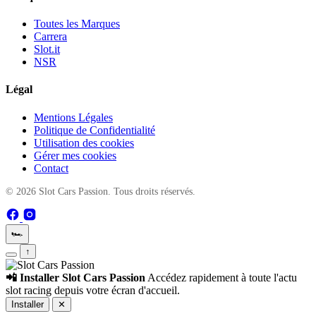
Toutes les Marques
Carrera
Slot.it
NSR
Légal
Mentions Légales
Politique de Confidentialité
Utilisation des cookies
Gérer mes cookies
Contact
© 2026 Slot Cars Passion. Tous droits réservés.
🏎️
↑
📲 Installer Slot Cars Passion
Accédez rapidement à toute l'actu
slot racing depuis votre écran d'accueil.
Installer
✕