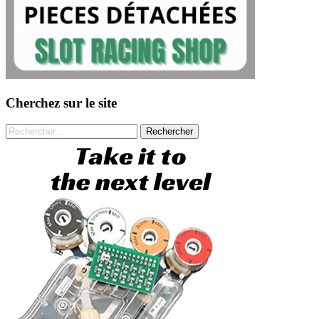
Cherchez sur le site
Rechercher :