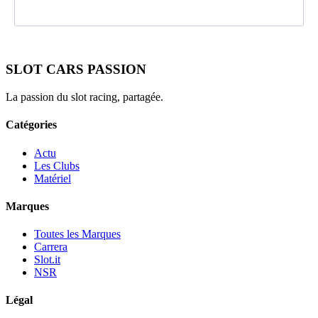
SLOT CARS PASSION
La passion du slot racing, partagée.
Catégories
Actu
Les Clubs
Matériel
Marques
Toutes les Marques
Carrera
Slot.it
NSR
Légal