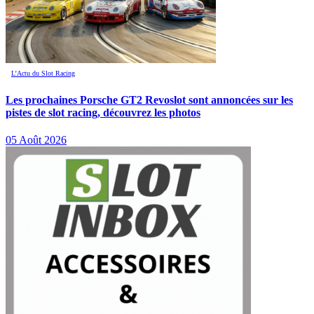
L’Actu du Slot Racing
Les prochaines Porsche GT2 Revoslot sont annoncées sur les
pistes de slot racing, découvrez les photos
05 Août 2026