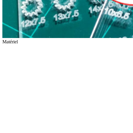
Matériel