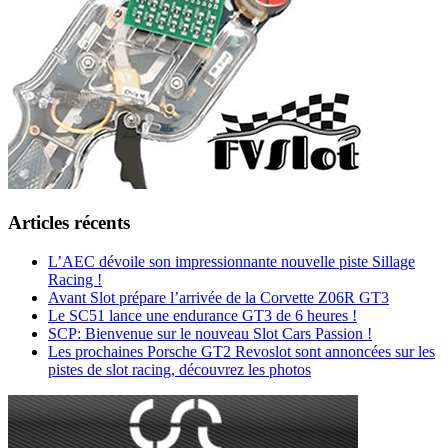
Articles récents
L’AEC dévoile son impressionnante nouvelle piste Sillage
Racing !
Avant Slot prépare l’arrivée de la Corvette Z06R GT3
Le SC51 lance une endurance GT3 de 6 heures !
SCP: Bienvenue sur le nouveau Slot Cars Passion !
Les prochaines Porsche GT2 Revoslot sont annoncées sur les
pistes de slot racing, découvrez les photos