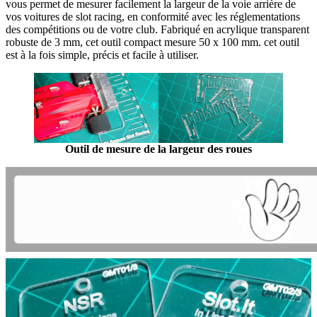
vous permet de mesurer facilement la largeur de la voie arrière de
vos voitures de slot racing, en conformité avec les réglementations
des compétitions ou de votre club. Fabriqué en acrylique transparent
robuste de 3 mm, cet outil compact mesure 50 x 100 mm. cet outil
est à la fois simple, précis et facile à utiliser.
Outil de mesure de la largeur des roues