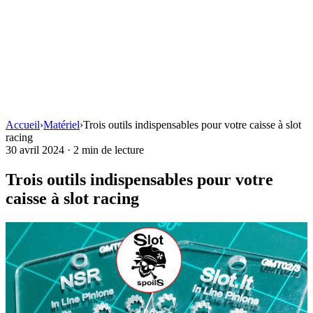
Accueil
›
Matériel
›
Trois outils indispensables pour votre caisse à slot
racing
30 avril 2024
·
2 min de lecture
Trois outils indispensables pour votre
caisse à slot racing