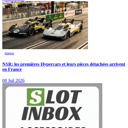
Matériel
NSR: les premières Hypercars et leurs pièces détachées arrivent
en France
08 Juil 2026