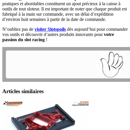
pratiques et abordables constituent un ajout précieux à la caisse à
outils de tout sloteur. Il est important de noter que chaque produit est
fabriqué à la main sur commande, avec un délai d’expédition
d’environ huit semaines à partir de la date de commande.
N’oubliez pas de
visiter Slotspoils
dès aujourd’hui pour commander
vos outils et découvrir d’autres produits innovants pour
votre
passion du slot racing
!
Articles similaires