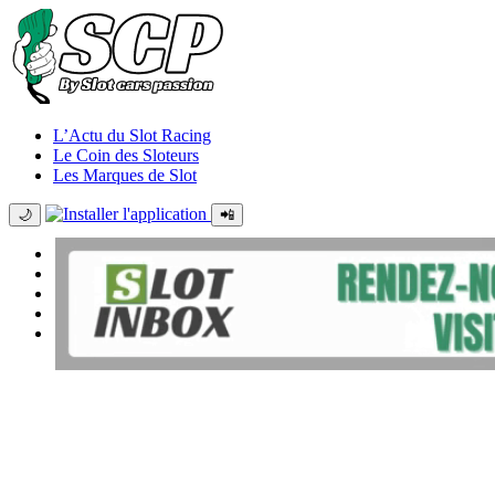
L’Actu du Slot Racing
Le Coin des Sloteurs
Les Marques de Slot
🌙
📲