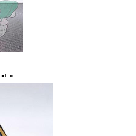
rochain.