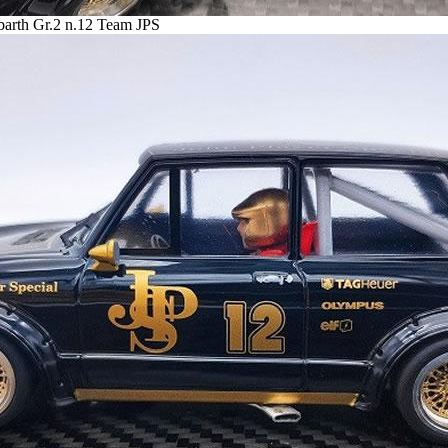
arth Gr.2 n.12 Team JPS