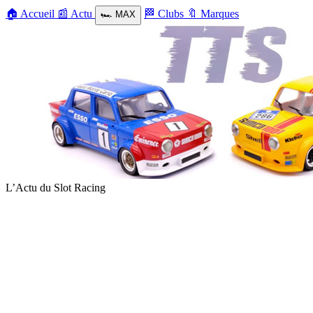
🏠
Accueil
📰
Actu
🏁
Clubs
🔖
Marques
🏎️
MAX
L’Actu du Slot Racing