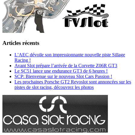
Articles récents
L’AEC dévoile son impressionnante nouvelle piste Sillage
Racing !
Avant Slot prépare l’arrivée de la Corvette Z06R GT3
Le SC51 lance une endurance GT3 de 6 heures !
SCP: Bienvenue sur le nouveau Slot Cars Passion !
Les prochaines Porsche GT2 Revoslot sont annoncées sur les
pistes de slot racing, découvrez les photos