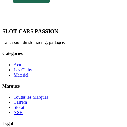
SLOT CARS PASSION
La passion du slot racing, partagée.
Catégories
Actu
Les Clubs
Matériel
Marques
Toutes les Marques
Carrera
Slot.it
NSR
Légal