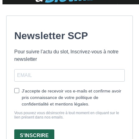
Newsletter SCP
Pour suivre l'actu du slot, Inscrivez-vous à notre
newsletter
J'accepte de recevoir vos e-mails et confirme avoir
pris connaissance de votre politique de
confidentialité et mentions légales.
Vous pouvez vous désinscrire à tout moment en cliquant sur le
lien présent dans nos emails.
S'INSCRIRE