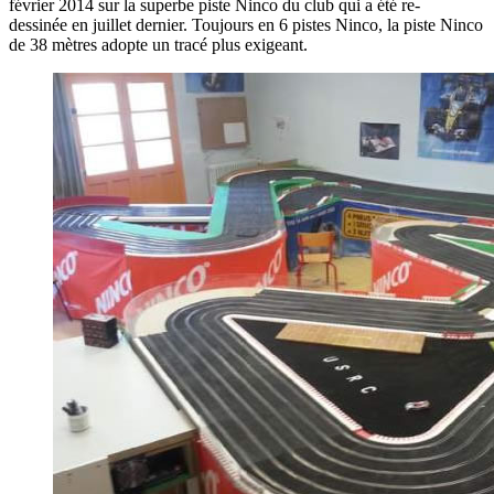
février 2014 sur la superbe piste Ninco du club qui a été re-
dessinée en juillet dernier. Toujours en 6 pistes Ninco, la piste Ninco
de 38 mètres adopte un tracé plus exigeant.