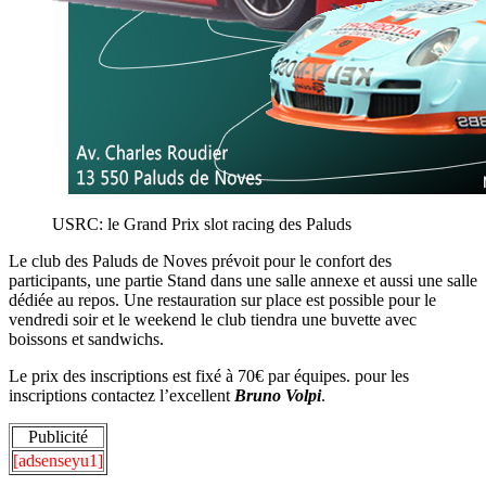
USRC: le Grand Prix slot racing des Paluds
Le club des Paluds de Noves prévoit pour le confort des
participants, une partie Stand dans une salle annexe et aussi une salle
dédiée au repos. Une restauration sur place est possible pour le
vendredi soir et le weekend le club tiendra une buvette avec
boissons et sandwichs.
Le prix des inscriptions est fixé à 70€ par équipes. pour les
inscriptions contactez l’excellent
Bruno Volpi
.
Publicité
[adsenseyu1]