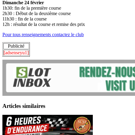
Dimanche 24 février
1h30: fin de la première course
2h30 : Début de la deuxième course
11h30 : fin de la course
12h : résultat de la course et remise des prix
Pour tous renseignements contactez le club
Publicité
[adsenseyu1]
Articles similaires