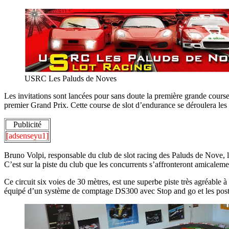
USRC Les Paluds de Noves
Les invitations sont lancées pour sans doute la première grande cours
premier Grand Prix. Cette course de slot d’endurance se déroulera les 
Publicité
[adsenseyu1]
Bruno Volpi, responsable du club de slot racing des Paluds de Nove, 
C’est sur la piste du club que les concurrents s’affronteront amicaleme
Ce circuit six voies de 30 mètres, est une superbe piste très agréable à 
équipé d’un système de comptage DS300 avec Stop and go et les postes 