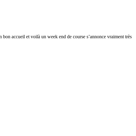
un bon accueil et voilà un week end de course s’annonce vraiment très