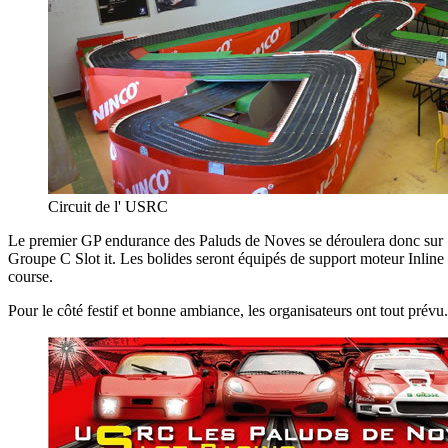
Circuit de l' USRC
Le premier GP endurance des Paluds de Noves se déroulera donc sur 18
Groupe C Slot it. Les bolides seront équipés de support moteur Inline d
course.
Pour le côté festif et bonne ambiance, les organisateurs ont tout prév