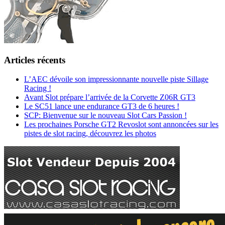
Articles récents
L’AEC dévoile son impressionnante nouvelle piste Sillage
Racing !
Avant Slot prépare l’arrivée de la Corvette Z06R GT3
Le SC51 lance une endurance GT3 de 6 heures !
SCP: Bienvenue sur le nouveau Slot Cars Passion !
Les prochaines Porsche GT2 Revoslot sont annoncées sur les
pistes de slot racing, découvrez les photos