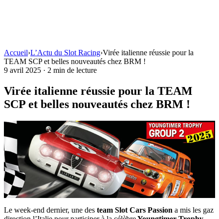
Accueil
›
L’Actu du Slot Racing
›
Virée italienne réussie pour la
TEAM SCP et belles nouveautés chez BRM !
9 avril 2025
·
2 min de lecture
Virée italienne réussie pour la TEAM
SCP et belles nouveautés chez BRM !
Le week-end dernier, une des
team Slot Cars Passion
a mis les gaz
direction l’Italie pour participer à la célèbre
Youngtimer Trophy
,