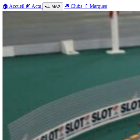
🏠
Accueil
📰
Actu
🏁
Clubs
🔖
Marques
🏎️
MAX